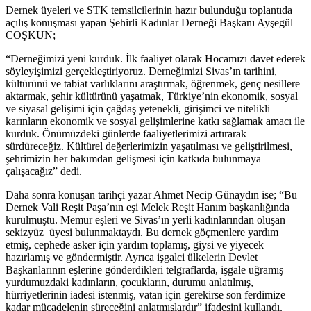
Dernek üyeleri ve STK temsilcilerinin hazır bulunduğu toplantıda
açılış konuşması yapan Şehirli Kadınlar Derneği Başkanı Ayşegül
COŞKUN;
“Derneğimizi yeni kurduk. İlk faaliyet olarak Hocamızı davet ederek
söyleyişimizi gerçekleştiriyoruz. Derneğimizi Sivas’ın tarihini,
kültürünü ve tabiat varlıklarını araştırmak, öğrenmek, genç nesillere
aktarmak, şehir kültürünü yaşatmak, Türkiye’nin ekonomik, sosyal
ve siyasal gelişimi için çağdaş yetenekli, girişimci ve nitelikli
karınların ekonomik ve sosyal gelişimlerine katkı sağlamak amacı ile
kurduk. Önümüzdeki günlerde faaliyetlerimizi artırarak
sürdüreceğiz. Kültürel değerlerimizin yaşatılması ve geliştirilmesi,
şehrimizin her bakımdan gelişmesi için katkıda bulunmaya
çalışacağız” dedi.
Daha sonra konuşan tarihçi yazar Ahmet Necip Günaydın ise; “Bu
Dernek Vali Reşit Paşa’nın eşi Melek Reşit Hanım başkanlığında
kurulmuştu. Memur eşleri ve Sivas’ın yerli kadınlarından oluşan
sekizyüz üyesi bulunmaktaydı. Bu dernek göçmenlere yardım
etmiş, cephede asker için yardım toplamış, giysi ve yiyecek
hazırlamış ve göndermiştir. Ayrıca işgalci ülkelerin Devlet
Başkanlarının eşlerine gönderdikleri telgraflarda, işgale uğramış
yurdumuzdaki kadınların, çocukların, durumu anlatılmış,
hürriyetlerinin iadesi istenmiş, vatan için gerekirse son ferdimize
kadar mücadelenin süreceğini anlatmışlardır” ifadesini kullandı.