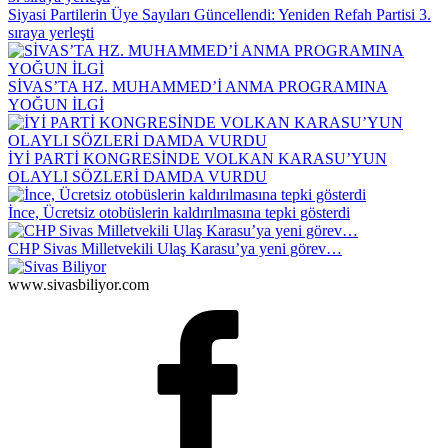
Siyasi Partilerin Üye Sayıları Güncellendi: Yeniden Refah Partisi 3.
sıraya yerleşti
SİVAS’TA HZ. MUHAMMED’İ ANMA PROGRAMINA
YOĞUN İLGİ
İYİ PARTİ KONGRESİNDE VOLKAN KARASU’YUN
OLAYLI SÖZLERİ DAMDA VURDU
İnce, Ücretsiz otobüslerin kaldırılmasına tepki gösterdi
CHP Sivas Milletvekili Ulaş Karasu’ya yeni görev…
www.sivasbiliyor.com