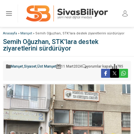
Anasayfa
»
Manşet
»
Semih Oğuzhan, STK’lara destek ziyaretlerini sürdürüyor
Semih Oğuzhan, STK’lara destek
ziyaretlerini sürdürüyor
Semih
Manşet
,
Siyaset
,
Üst Manşet
11 Mart
2024
yorumlar kapalı
785
Oğuzhan,
STK’lara
destek
ziyaretlerini
sürdürüyor
için