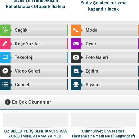
Sivas’ta Trafik Akışını
Yıldız Şelalesi turizme
Rahatlatacak Otopark İhalesi
kazandırılacak
Tamamlandı
Sağlık
Moda
Köşe Yazıları
Oyun
Teknoloji
Foto Galeri
Video Galeri
Eğitim
Güncel
Siyaset
En Çok Okunanlar
ÖZ BELEDİYE-İŞ SENDİKASI SİVAS
Cumhuriyet Üniversitesi
YÖNETİMİNE ATAMA YAPILDI
Hastanesine Yeni Nesil Anjiyografi