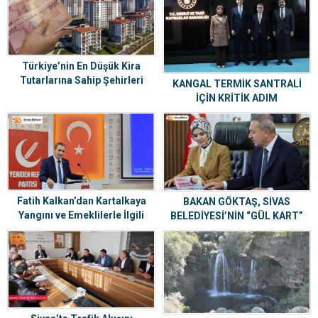
Türkiye’nin En Düşük Kira
Tutarlarına Sahip Şehirleri
KANGAL TERMİK SANTRALİ
Açıklandı
İÇİN KRİTİK ADIM
Fatih Kalkan’dan Kartalkaya
BAKAN GÖKTAŞ, SİVAS
Yangını ve Emeklilerle İlgili
BELEDİYESİ’NİN “GÜL KART”
Önemli Açıklamalar
PROJESİNE HAYRAN KALDI