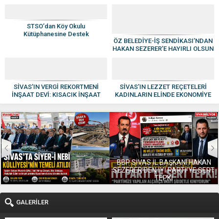
Cihazı
STSO’dan Köy Okulu
Kütüphanesine Destek
ÖZ BELEDİYE-İŞ SENDİKASI’NDAN
HAKAN SEZERER’E HAYIRLI OLSUN
ZİYARETİ
SİVAS’IN VERGİ REKORTMENİ
SİVAS’IN LEZZET REÇETELERİ
İNŞAAT DEVİ: KISACIK İNŞAAT
KADINLARIN ELİNDE EKONOMİYE
GÜVEN VE KALİTENİN ADI OLDU
KAZANDIRILIYOR
BBP SİVAS İL BAŞKANI HAKAN
SEZERER’DEN İYİ PARTİ’YE SERT
TEPKİ
GALERİLER