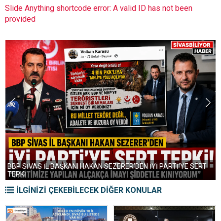
Slide Anything shortcode error: A valid ID has not been
provided
BBP SİVAS İL BAŞKANI HAKAN SEZERER’DEN İYİ PARTİ’YE SERT
TEPKİ
İLGİNİZİ ÇEKEBİLECEK DİĞER KONULAR