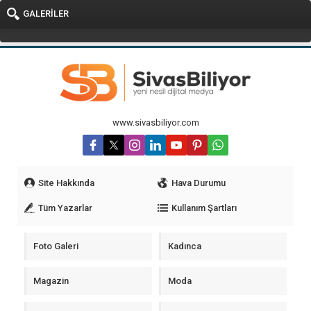
GALERİLER
www.sivasbiliyor.com
Site Hakkında
Hava Durumu
Tüm Yazarlar
Kullanım Şartları
Foto Galeri
Kadınca
Magazin
Moda