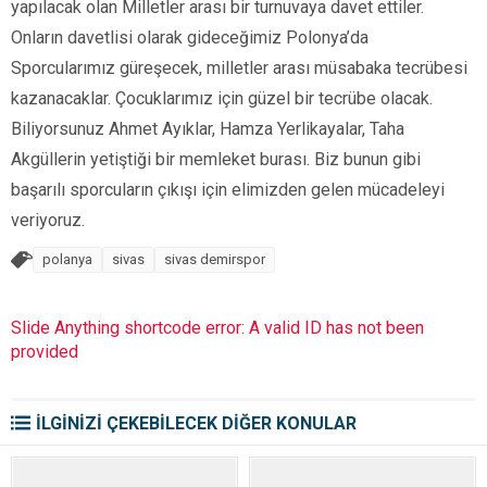
yapılacak olan Milletler arası bir turnuvaya davet ettiler.
Onların davetlisi olarak gideceğimiz Polonya’da
Sporcularımız güreşecek, milletler arası müsabaka tecrübesi
kazanacaklar. Çocuklarımız için güzel bir tecrübe olacak.
Biliyorsunuz Ahmet Ayıklar, Hamza Yerlikayalar, Taha
Akgüllerin yetiştiği bir memleket burası. Biz bunun gibi
başarılı sporcuların çıkışı için elimizden gelen mücadeleyi
veriyoruz.
polanya
sivas
sivas demirspor
Slide Anything shortcode error: A valid ID has not been
provided
İLGİNİZİ ÇEKEBİLECEK DİĞER KONULAR