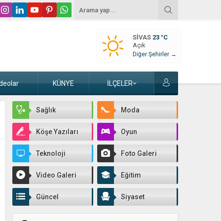
SIVAS
23 °C
Açık
Diğer Şehirler →
deolar
KÜNYE
İLÇELER
Sağlık
Moda
Köşe Yazıları
Oyun
Teknoloji
Foto Galeri
Video Galeri
Eğitim
Güncel
Siyaset