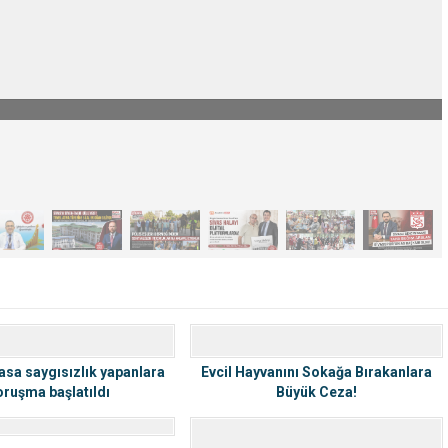
ER’DEN İYİ PARTİ’YE SERT TEPKİ
asa saygısızlık yapanlara
Evcil Hayvanını Sokağa Bırakanlara
oruşma başlatıldı
Büyük Ceza!