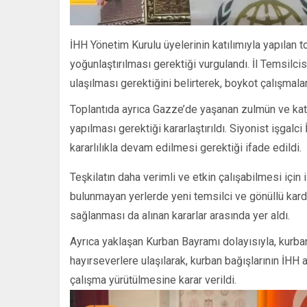
İHH Yönetim Kurulu üyelerinin katılımıyla yapılan t
yoğunlaştırılması gerektiği vurgulandı. İl Temsilc
ulaşılması gerektiğini belirterek, boykot çalışmalar
Toplantıda ayrıca Gazze’de yaşanan zulmün ve katl
yapılması gerektiği kararlaştırıldı. Siyonist işgalci 
kararlılıkla devam edilmesi gerektiği ifade edildi.
Teşkilatın daha verimli ve etkin çalışabilmesi için 
bulunmayan yerlerde yeni temsilci ve gönüllü karde
sağlanması da alınan kararlar arasında yer aldı.
Ayrıca yaklaşan Kurban Bayramı dolayısıyla, kurban
hayırseverlere ulaşılarak, kurban bağışlarının İHH ar
çalışma yürütülmesine karar verildi.