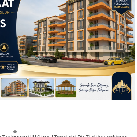
kameraları sahte ola
ama mutluluklar
gerçek…
Sevimli dostluklar…