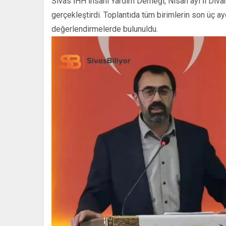
Sivas İHH İnsani Yardım Derneği, Nisan ayı İl Divan
gerçekleştirdi. Toplantıda tüm birimlerin son üç ay
değerlendirmelerde bulunuldu.