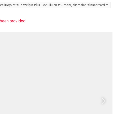
#İsrailBoykot #Gazzeİçin #İHHGönüllüleri #KurbanÇalışmaları #İnsaniYardım
t been provided