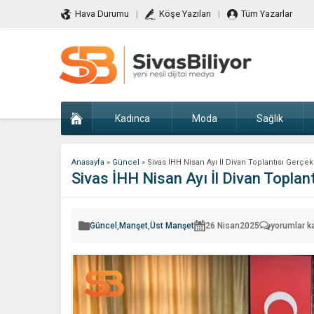
Hava Durumu
Köşe Yazıları
Tüm Yazarlar
Kadınca
Moda
Sağlık
Anasayfa
»
Güncel
»
Sivas İHH Nisan Ayı İl Divan Toplantısı Gerçekl
Sivas İHH Nisan Ayı İl Divan Toplant
Sivas
Güncel
,
Manşet
,
Üst Manşet
26 Nisan
2025
yorumlar k
İHH
Nisan
Ayı
İl
Divan
Toplantısı
Gerçekleştir
için