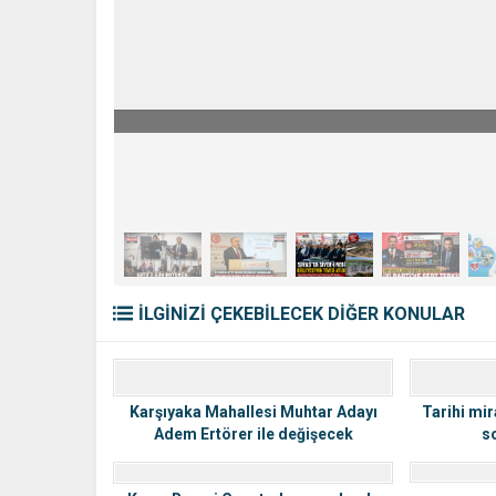
BBP SİVAS İL BAŞKANI HAKAN SEZER
İLGİNİZİ ÇEKEBİLECEK DİĞER KONULAR
Karşıyaka Mahallesi Muhtar Adayı
Tarihi mir
Adem Ertörer ile değişecek
s