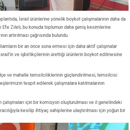
oplantıda, İsrail ürünlerine yönelik boykot çalışmalarının daha da
isi Efe Zileli, bu konuda toplumun daha geniş kesimlerine
ının artırılması çağrısında bulundu.
iamların bir an önce sona ermesi için daha aktif çalışmalar
İsrail’in ve işbirlikçilerinin ürettiği ürünlerin boykot edilmesine
ilçe ve mahalle temsilciliklerinin güçlendirilmesi, temsilcisi
şlerimizin tespit edilerek çalışmalara katılmalarının
 çalışmaları için bir komisyon oluşturulması ve il genelindeki
acılığıyla kesilip ihtiyaç sahiplerine ulaştırılması için yoğun bir