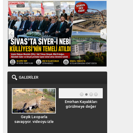
KAZANDIRILIYOR
ADI OLDU
BBP SİVAS 
GALERİLER
Emirhan Kayalıkları
Emirhan Kaya
bilir
görülmeye değer
görülmeye 
ı
Geyik Leoparla
savaşıyor. videoyu izle