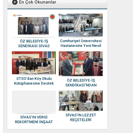
En Çok Okunanlar
Cumhuriyet Üniversitesi
ÖZ BELEDİYE-İŞ
Hastanesine Yeni Nesil
SENDİKASI SİVAS
Anjiyografi Cihazı
YÖNETİMİNE ATAMA
YAPILDI
STSO’dan Köy Okulu
ÖZ BELEDİYE-İŞ
Kütüphanesine Destek
SENDİKASI’NDAN
HAKAN SEZERER’E
HAYIRLI OLSUN
ZİYARETİ
SİVAS’IN LEZZET
SİVAS’IN VERGİ
REÇETELERİ
REKORTMENİ İNŞAAT
KADINLARIN ELİNDE
DEVİ: KISACIK İNŞAAT
EKONOMİYE
GÜVEN VE KALİTENİN