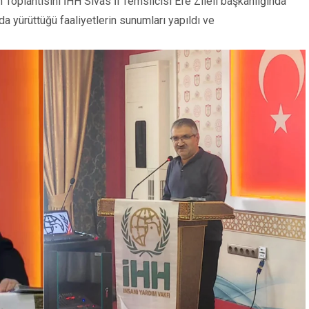
 Toplantısını İHH Sivas İl Temsilcisi Efe Zileli başkanlığında
da yürüttüğü faaliyetlerin sunumları yapıldı ve