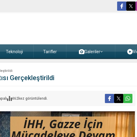
Teknoloji
Tarifler
Galeriler
Vi
eştirildi
ısı Gerçekleştirildi
apalı
462
kez görüntülendi.
ildi