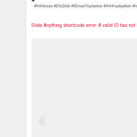
#İHHSivas #EfeZileli #İlDivanToplantısı #İHHFaaliyetleri 
Slide Anything shortcode error: A valid ID has no