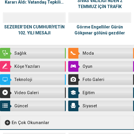
SİVAS VALİLİĞİ’NDEN 2
Kararı Aldı: Vatandaş Tepkili…
TEMMUZ İÇİN TRAFİK
TEDBİRLERİ AÇIKLAMASI
SEZERER’DEN CUMHURİYETİN
Görme Engelliler Gürün
102. YILI MESAJI
Gökpınar gölünü gezdiler
Sağlık
Moda
Köşe Yazıları
Oyun
Teknoloji
Foto Galeri
Video Galeri
Eğitim
Güncel
Siyaset
En Çok Okunanlar