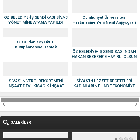
ÖZ BELEDİYE-İŞ SENDİKASI SİVAS
Cumhuriyet Üniversitesi
YÖNETİMİNE ATAMA YAPILDI
Hastanesine Yeni Nesil Anjiyografi
Cihazı
STSO’dan Köy Okulu
Kütüphanesine Destek
ÖZ BELEDİYE-İŞ SENDİKASI’NDAN
HAKAN SEZERER’E HAYIRLI OLSUN
ZİYARETİ
SİVAS’IN VERGİ REKORTMENİ
SİVAS’IN LEZZET REÇETELERİ
İNŞAAT DEVİ: KISACIK İNŞAAT
KADINLARIN ELİNDE EKONOMİYE
GÜVEN VE KALİTENİN ADI OLDU
KAZANDIRILIYOR
GALERİLER