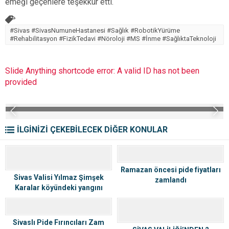
emeği geçenlere teşekkür etti.
#Sivas #SivasNumuneHastanesi #Sağlık #RobotikYürüme
#Rehabilitasyon #FizikTedavi #Nöroloji #MS #İnme #SağlıktaTeknoloji
Slide Anything shortcode error: A valid ID has not been
provided
İLGİNİZİ ÇEKEBİLECEK DİĞER KONULAR
Ramazan öncesi pide fiyatları
Sivas Valisi Yılmaz Şimşek
zamlandı
Karalar köyündeki yangını
inceledi
Sivaslı Pide Fırıncıları Zam