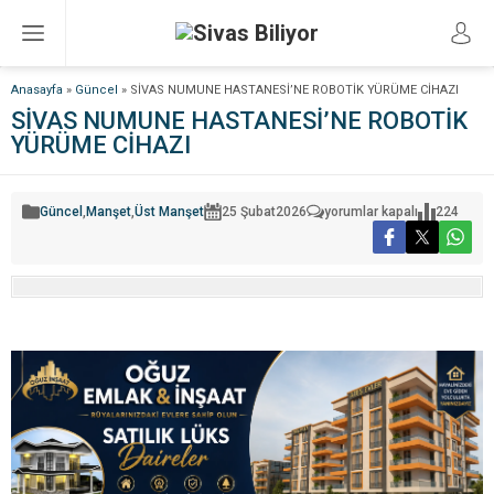
Anasayfa
»
Güncel
»
SİVAS NUMUNE HASTANESİ’NE ROBOTİK YÜRÜME CİHAZI
SİVAS NUMUNE HASTANESİ’NE ROBOTİK
YÜRÜME CİHAZI
SİVAS
Güncel
,
Manşet
,
Üst Manşet
25 Şubat
2026
yorumlar kapalı
224
NUMUNE
HASTANESİ’NE
ROBOTİK
YÜRÜME
CİHAZI
için