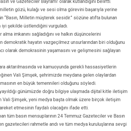
sın ve Gazeteciler Bayramı’ olarak kutlandığını belirtti.
milletin gözü, kulağı ve sesi olma görevini başarıyla yerine
ün “Basın, Milletin müşterek sesidir.” sözüne atıfta bulunan
yi şekilde üstlendiğini vurguladı.
r alma imkanını sağladığını ve halkın düşüncelerini
nın demokratik hayatın vazgeçilmez unsurlarından biri olduğunu
acı olarak demokrasinin yaşamasını ve gelişmesini sağlayan
şlara aktarılmasında ve kamuoyunda gerekli hassasiyetlerin
eğinen Vali Şimşek, şehrimizde meydana gelen olaylardan
şmasının en büyük temennileri olduğunu söyledi.
a yayıldığı günümüzde doğru bilgiye ulaşmada dijital kitle iletişim
ten Vali Şimşek, yeni medya başta olmak üzere birçok iletişim
areket etmesinin faydalı olacağını ifade etti.
apan tüm basın mensuplarının 24 Temmuz Gazeteciler ve Basın
den gazetecileri rahmetle andı ve tüm medya kuruluşlarına sevgi