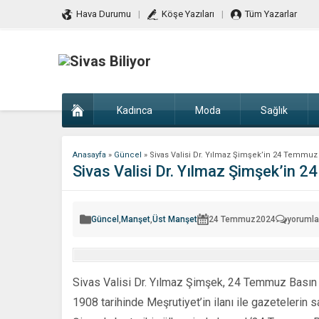
Hava Durumu
Köşe Yazıları
Tüm Yazarlar
Kadınca
Moda
Sağlık
Anasayfa
»
Güncel
»
Sivas Valisi Dr. Yılmaz Şimşek’in 24 Temmuz
Sivas Valisi Dr. Yılmaz Şimşek’in
Sivas
Güncel
,
Manşet
,
Üst Manşet
24 Temmuz
2024
yorumla
Valisi
Dr.
Yılmaz
Şimşek’
24
Temmu
Sivas Valisi Dr. Yılmaz Şimşek, 24 Temmuz Basın
Basın
Bayramı
1908 tarihinde Meşrutiyet’in ilanı ile gazetelerin
Mesajı
için