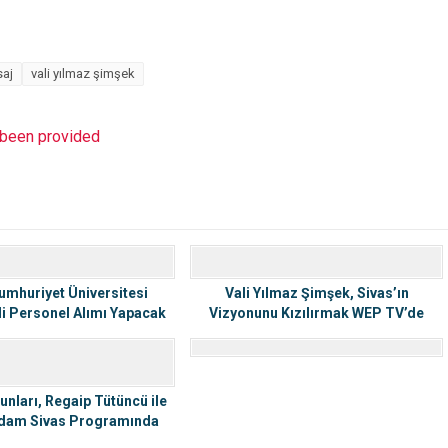
aj
vali yılmaz şimşek
t been provided
umhuriyet Üniversitesi
Vali Yılmaz Şimşek, Sivas’ın
i Personel Alımı Yapacak
Vizyonunu Kızılırmak WEP TV’de
Paylaştı
unları, Regaip Tütüncü ile
dam Sivas Programında
Gündemdeydi