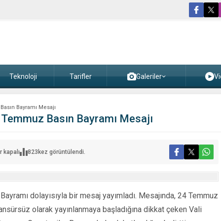
Teknoloji
Tarifler
Galeriler
Vi
 Basın Bayramı Mesajı
 24 Temmuz Basın Bayramı Mesajı
r kapalı
823
kez görüntülendi.
in
z
 Bayramı dolayısıyla bir mesaj yayımladı. Mesajında, 24 Temmuz
 sansürsüz olarak yayınlanmaya başladığına dikkat çeken Vali