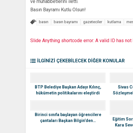
ve muhabbetlerini iletti.
Basın Bayramı Kutlu Olsun!
basın
basın bayramı
gazeteciler
kutlama
mes
Slide Anything shortcode error: A valid ID has no
İLGİNİZİ ÇEKEBİLECEK DİĞER KONULAR
BTP Belediye Başkan Adayı Kılınç,
Sivas C
hükümetin politikalarını eleştirdi
Sözleşmel
Birinci sınıfa başlayan öğrencilere
Eğitim Sor
çantaları Başkan Bilgin’den…
Kara Sev