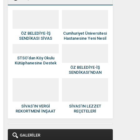
ÖZ BELEDİYE-İŞ
Cumhuriyet Üniversitesi
SENDİKASI SİVAS
Hastanesine Yeni Nesil
YÖNETİMİNE ATAMA
Anjiyografi Cihazı
YAPILDI
STSO’dan Köy Okulu
Kütüphanesine Destek
ÖZ BELEDİYE-İŞ
SENDİKASI’NDAN
HAKAN SEZERER’E
HAYIRLI OLSUN
ZİYARETİ
SİVAS’IN VERGİ
SİVAS’IN LEZZET
REKORTMENİ İNŞAAT
REÇETELERİ
DEVİ: KISACIK İNŞAAT
KADINLARIN ELİNDE
GÜVEN VE KALİTENİN
EKONOMİYE
ADI OLDU
KAZANDIRILIYOR
GALERİLER