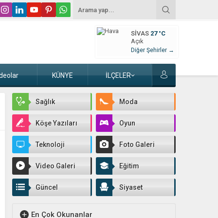
SIVAS
27 °C
Açık
Diğer Şehirler →
deolar
KÜNYE
İLÇELER
Sağlık
Moda
Köşe Yazıları
Oyun
Teknoloji
Foto Galeri
Video Galeri
Eğitim
Güncel
Siyaset
En Çok Okunanlar