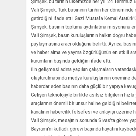
Şimşek, bu tarihin ülkemizde her yıl ‘24 Temmuz Ba
Vali Şimşek, Türk basınının tarihin her döneminde 
getirdiğini ifade etti. Gazi Mustafa Kemal Atatürk’
Şimşek, basının toplumu aydınlatma misyonunu en i
Vali Şimşek, basın kuruluşlarının halkın doğru habe
paylaşmasına aracı olduğunu belirtti. Ayrıca, bası
ve haber alma ve yayma özgürlüğünün en etkili ar
kurumların başında geldiğini ifade etti.
İlin gelişmesi adına yapılan çalışmaların vatanda
oluşturulmasında medya kuruluşlarının önemine d
haberdar eden basının daha güçlü bir yapıya kavu
Gelişen teknolojiyle birlikte asılsız bilgilerin hızl
araçlarının önemli bir unsur haline geldiğini belir
kanalının habercilik felsefesi ve anlayışı üzerine h
Vali Şimşek, mesajının sonunda Sivas’ta görev y
Bayramı’nı kutladı, görevi başında hayatını kaybe