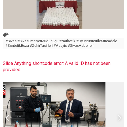
#Sivas #SivasEmniyetMüdürlüğü #Narkotik #UyuşturucuİleMücadele
#SentetikEcza #ZehirTacirleri #Asayiş #SivasHaberleri
Slide Anything shortcode error: A valid ID has not been
provided