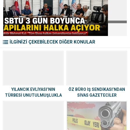
İLGİNİZİ ÇEKEBİLECEK DİĞER KONULAR
YILANCIK EVLİYASI’NIN
ÖZ BÜRO İŞ SENDİKASI’NDAN
TÜRBESİ UNUTULMUŞLUKLA
SİVAS GAZETECİLER
BAŞ BAŞA
CEMİYETİ’NE ZİYARET