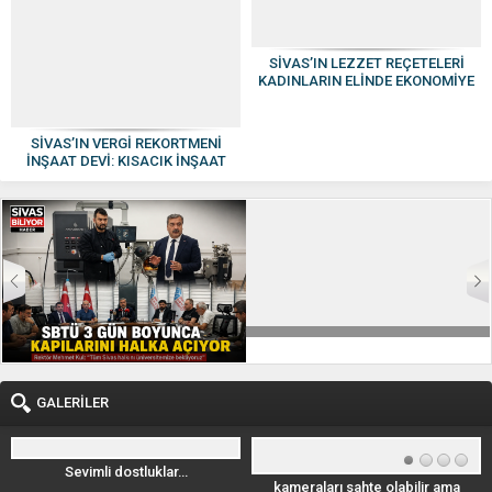
SİVAS’IN LEZZET REÇETELERİ
KADINLARIN ELİNDE EKONOMİYE
KAZANDIRILIYOR
SİVAS’IN VERGİ REKORTMENİ
İNŞAAT DEVİ: KISACIK İNŞAAT
GÜVEN VE KALİTENİN ADI OLDU
GALERİLER
Sevimli dostluklar…
kameraları sahte olabilir ama