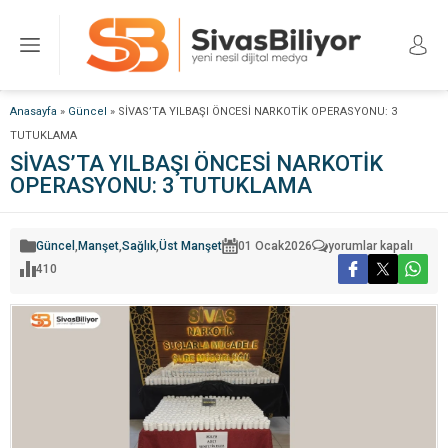
Anasayfa
»
Güncel
»
SİVAS’TA YILBAŞI ÖNCESİ NARKOTİK OPERASYONU: 3
TUTUKLAMA
SİVAS’TA YILBAŞI ÖNCESİ NARKOTİK
OPERASYONU: 3 TUTUKLAMA
SİVAS’TA
Güncel
,
Manşet
,
Sağlık
,
Üst Manşet
01 Ocak
2026
yorumlar kapalı
YILBAŞI
410
ÖNCESİ
NARKOTİK
OPERASYONU:
3
TUTUKLAMA
için