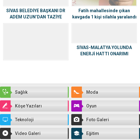
SİVAS BELEDİYE BAŞKANI DR
Fatih mahallesinde çıkan
ADEM UZUN’DAN TAZİYE
kavgada 1 kişi silahla yaralandı
MESAJLARINA TEŞEKKÜR
SİVAS-MALATYA YOLUNDA
ENERJİ HATTI ONARIMI
NEDENİYLE GECE TRAFİĞE
KAPATILACAK
Sağlık
Moda
Köşe Yazıları
Oyun
Teknoloji
Foto Galeri
Video Galeri
Eğitim