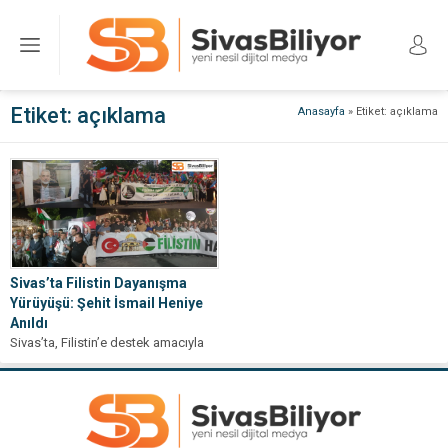
Etiket:
açıklama
Anasayfa
»
Etiket: açıklama
Sivas’ta Filistin Dayanışma
Yürüyüşü: Şehit İsmail Heniye
Anıldı
Sivas’ta, Filistin’e destek amacıyla
gerçekleştirilen ve Şehit İsmail
Heniye’yi anmak için düzenlenen
yürüyüş, binlerce kişinin...