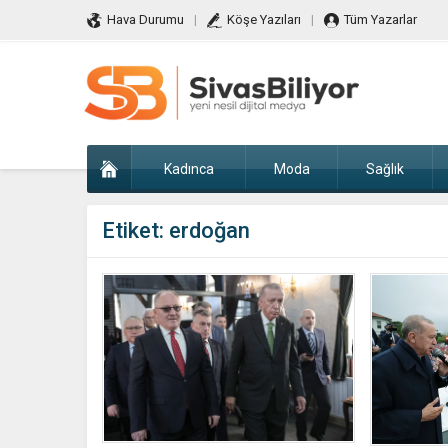
Hava Durumu
Köşe Yazıları
Tüm Yazarlar
Kadınca
Moda
Sağlık
Etiket:
erdoğan