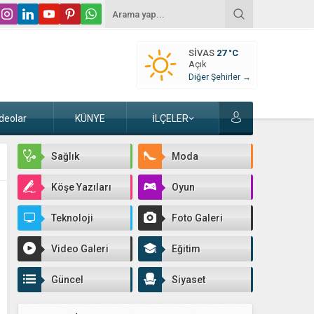
SIVAS
27 °C
Açık
Diğer Şehirler →
deolar
KÜNYE
İLÇELER
Sağlık
Moda
Köşe Yazıları
Oyun
Teknoloji
Foto Galeri
Video Galeri
Eğitim
Güncel
Siyaset