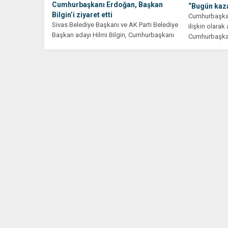
Cumhurbaşkanı Erdoğan, Başkan
“Bugün kaza
Bilgin’i ziyaret etti
Cumhurbaşkanı
Sivas Belediye Başkanı ve AK Parti Belediye
ilişkin olara
Başkan adayı Hilmi Bilgin, Cumhurbaşkanı
Cumhurbaşkan
ve AK Parti...
seçiminin de..