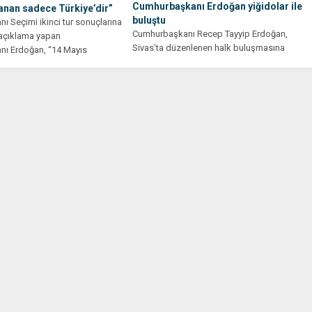
Cumhurbaşkanı Erdoğan yiğidolar ile
nan sadece Türkiye’dir”
buluştu
 Seçimi ikinci tur sonuçlarına
Cumhurbaşkanı Recep Tayyip Erdoğan,
k açıklama yapan
Sivas’ta düzenlenen halk buluşmasına
ı Erdoğan, “14 Mayıs
katıldı. 28 Mayıs seçimi öncesi MHP Genel...
.