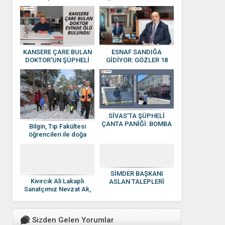
Atamalarına Net Yanıt”
Sert Tepki
KANSERE ÇARE BULAN
ESNAF SANDIĞA
DOKTOR’UN ŞÜPHELİ
GİDİYOR: GÖZLER 18
ÖLÜMÜ…
OCAK SEÇİMİNDE
SİVAS’TA ŞÜPHELİ
ÇANTA PANİĞİ: BOMBA
Bilgin, Tıp Fakültesi
İMHA EKİPLERİ
öğrencileri ile doğa
HAREKETE GEÇTİ
yürüyüşüne katıldı
SİMDER BAŞKANI
Kıvırcık Ali Lakaplı
ASLAN TALEPLERİ
Sanatçımız Nevzat Ak,
BAKANLIĞA İLETTİ
Sivaslı Müzik Severlerle
Buluşuyor
Sizden Gelen Yorumlar