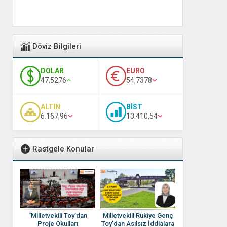
Döviz Bilgileri
DOLAR
EURO
47,5276
54,7378
ALTIN
BİST
6.167,96
13.410,54
Rastgele Konular
“Milletvekili Toy’dan
Milletvekili Rukiye Genç
Proje Okulları
Toy’dan Asılsız İddialara