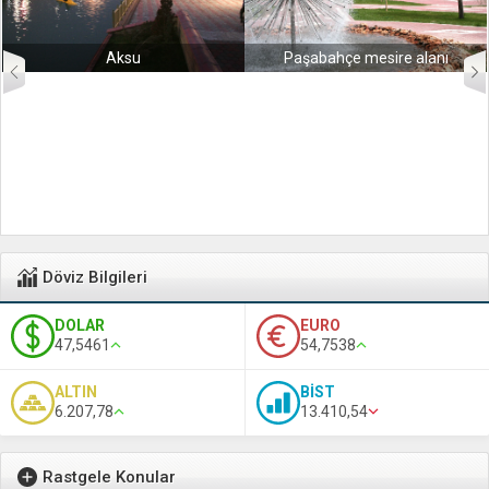
Aksu
Paşabahçe mesire alanı
Döviz Bilgileri
DOLAR
EURO
47,5461
54,7538
ALTIN
BİST
6.207,78
13.410,54
Rastgele Konular