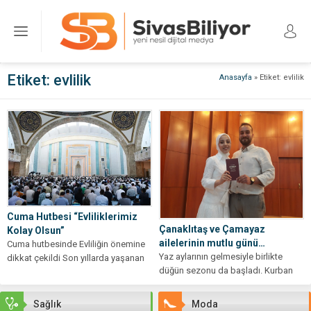
Etiket:
evlilik
Anasayfa
»
Etiket: evlilik
Cuma Hutbesi “Evliliklerimiz
Çanaklıtaş ve Çamayaz
Kolay Olsun”
ailelerinin mutlu günü…
Cuma hutbesinde Evliliğin önemine
Yaz aylarının gelmesiyle birlikte
dikkat çekildi Son yıllarda yaşanan
düğün sezonu da başladı. Kurban
evliliklerdeki şatafatlı düğün
bayramının ardından Sivas
törenleri ve akabinde...
belediyesi nikâh salonu...
Sağlık
Moda