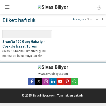
Etiket:
hafızlık
Anasayfa
»
Etiket: hafızlık
Sivas’ta 190 Genç Hafız İçin
Coşkulu İcazet Töreni
Sivas, 16 Kasım Cumartesi günü
manevi bir buluşmaya tanıklık
edecek. İl Müftülüğü’nün ev
sahipliğinde düzenlenecek...
www.sivasbiliyor.com
© 2025 SivasBiliyor.com. Tüm hakları saklıdır.