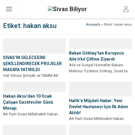
Etiket:
hakan aksu
Anasayfa
»
Etiket: hakan aksu
Bakan Göktaş’tan Koruyucu
SİVAS’IN GELECEĞİNİ
Aile Irkıl Çiftine Ziyaret
ŞEKİLLENDİRECEK PROJELER
Aile ve Sosyal Hizmetler Bakanı
MASAYA YATIRILDI
Mahinur Özdemir Göktaş, Sivas’ta
Vali Yılmaz Şimşek ve TBMM AK
koruyucu aile hizmetinden
Parti Grup Başkanı Abdullah Güler
faydalanan Nebile-Ekrem Irkıl...
başkanlığında; Sivas Milletvekilleri
Rukiye...
Hakan Aksu’dan 10 Ocak
Hafik’e Müjdeli Haber: Yeni
Çalışan Gazeteciler Günü
Devlet Hastanesi İçin İlk Adım
Mesajı
Atıldı!
AK Parti Sivas Milletvekili Hakan
AK Parti Sivas Milletvekili Hakan
Aksu, 10 Ocak Çalışan Gazeteciler
Aksu, Hafik ilçesinde sağlık
Günü dolayısıyla bir mesaj
alanında önemli bir yatırımı
yayımladı....