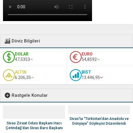
Döviz Bilgileri
DOLAR
EURO
47,5353
54,8592
ALTIN
BİST
6.206,35
13.446,95
Rastgele Konular
Sivas’ta “Türkistan’dan Anadolu ve
Sivas Ziraat Odası Başkanı Hacı
Dünyaya” Söyleşisi Düzenlendi
Çetindağ’dan Sivas Baro Başkanı
Fatih Sevim’e Tebrik Ziyareti