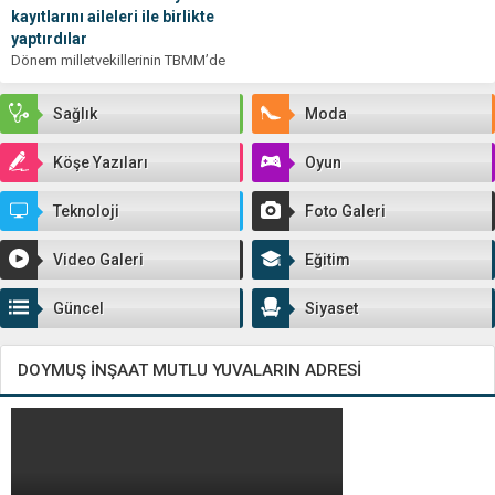
kayıtlarını aileleri ile birlikte
yaptırdılar
Dönem milletvekillerinin TBMM’de
kayıt işlemleri başladı. Bu
kapsamda Ak parti 28. Dönem Sivas
Sağlık
Moda
Milletvekilleri Abdullah...
Köşe Yazıları
Oyun
Teknoloji
Foto Galeri
Video Galeri
Eğitim
Güncel
Siyaset
DOYMUŞ İNŞAAT MUTLU YUVALARIN ADRESİ