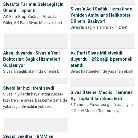
müjdeledi. 3...
Sivas’ta Tarımın Geleceği İçin
Sivas’a Acil Sağlık Hizmetinde
Önemli Toplantı
Yeniden Ambulans Helikopter
AK Parti Grup Başkanı Abdullah
Dönemi Başlıyor!
Güler, AK Parti Sivas Milletvekilleri
Sivas’ın sağlık alanındaki hizmet
Hakan Aksu ve Rukiye Toy,...
kapasitesi bir kez daha güçleniyor!
2019-2022 yılları arasında hizmet
veren ve...
Aksu, duyurdu…Sivas’a Yeni
Ak Parti Sivas Milletvekili
Doktorlar: Sağlık Hizmetleri
duyurdu… 292 sağlık personeli
Güçleniyor
atandı
Sivas’a sağlık alanında önemli bir
Sivas hastanelerinde yaşanan eksik
destek daha! AK Parti Sivas
kadrolara atamalar devam ediyor.
Milletvekili Hakan Aksu’nun
Ak Parti Sivas Milletvekili Hakan
Sivaslılar hızlı treni sevdi
duyurusuna göre,...
Aksu ise;...
Sivas İl Genel Meclisi Temmuz
Sivas’ın yıllardır hayal ettiği yüksek
Ayı Toplantıları Sona Erdi
hızlı tren ile Sivas, başkente daha da
3 Temmuz Pazartesi günü başlayan
yakınlaştı. Sivaslılar yüksek...
İl Genel Meclisi Temmuz ayı
toplantıları, Meclis Başkanı Hakan
Akkaş...
Sivaslı vekiller TBMM’ye