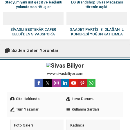
Stadyum yanı üst geçit ve bağlantı
LG Brandshop Sivas Mağazası
yolunda son rötuşlar
törenle açıldı
SİVASLI BESTEKÂR CAFER
SAADET PARTİSİ 8. OLAĞAN İL
GELDİ’DEN SİVASSPOR’A
KONGRESİ YOĞUN KATILIMLA
YÜREKLERİ ISITAN MARŞ—-
GERÇEKLEŞTİRİLDİ
Sizden Gelen Yorumlar
www.sivasbiliyor.com
Site Hakkında
Hava Durumu
Tüm Yazarlar
Kullanım Şartları
Foto Galeri
Kadınca