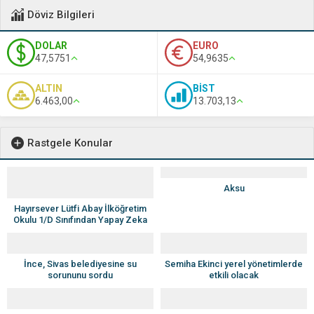
Döviz Bilgileri
DOLAR
EURO
47,5751
54,9635
ALTIN
BİST
6.463,00
13.703,13
Rastgele Konular
Aksu
Hayırsever Lütfi Abay İlköğretim
Okulu 1/D Sınıfından Yapay Zeka
Destekli Proje!
İnce, Sivas belediyesine su
Semiha Ekinci yerel yönetimlerde
sorununu sordu
etkili olacak