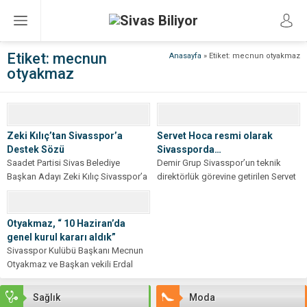
Etiket:
mecnun
Anasayfa
»
Etiket: mecnun otyakmaz
otyakmaz
Zeki Kılıç’tan Sivasspor’a
Servet Hoca resmi olarak
Destek Sözü
Sivassporda…
Saadet Partisi Sivas Belediye
Demir Grup Sivasspor’un teknik
Başkan Adayı Zeki Kılıç Sivasspor’a
direktörlük görevine getirilen Servet
tam destek sözü verdi. Seçim
Çetin için imza töreni
çalışmaları...
gerçekleştirildi. Sivas 4...
Otyakmaz, “ 10 Haziran’da
genel kurul kararı aldık”
Sivasspor Kulübü Başkanı Mecnun
Otyakmaz ve Başkan vekili Erdal
Sarilar 1-0 kazanılan maçtan sonra
açıklamalarda...
Sağlık
Moda