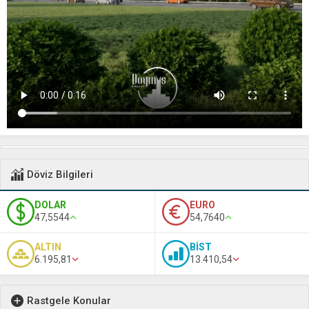
Döviz Bilgileri
DOLAR
EURO
47,5544
54,7640
ALTIN
BİST
6.195,81
13.410,54
Rastgele Konular