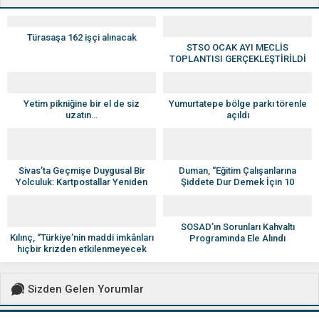
Türasaşa 162 işçi alınacak
STSO OCAK AYI MECLİS
TOPLANTISI GERÇEKLEŞTİRİLDİ
Yetim pikniğine bir el de siz
Yumurtatepe bölge parkı törenle
uzatın…
açıldı
Sivas’ta Geçmişe Duygusal Bir
Duman, “Eğitim Çalışanlarına
Yolculuk: Kartpostallar Yeniden
Şiddete Dur Demek İçin 10
Hayat Buluyor
Mayıs’ta İş Bırakıyoruz”
SOSAD’ın Sorunları Kahvaltı
Kılınç, “Türkiye’nin maddi imkânları
Programında Ele Alındı
hiçbir krizden etkilenmeyecek
kadar güçlü”
Sizden Gelen Yorumlar