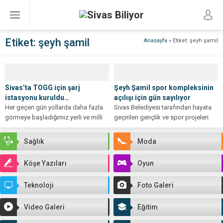
Etiket:
şeyh şamil
Anasayfa
»
Etiket: şeyh şamil
Sivas’ta TOGG için şarj
Şeyh Şamil spor kompleksinin
istasyonu kuruldu…
açılışı için gün sayılıyor
Her geçen gün yollarda daha fazla
Sivas Belediyesi tarafından hayata
görmeye başladığımız yerli ve milli
geçirilen gençlik ve spor projeleri
otomobilimiz Togg için SİDAŞ...
kapsamında Şeyh Şamil
Mahallesi’nde inşa edilen...
Sağlık
Moda
Köşe Yazıları
Oyun
Teknoloji
Foto Galeri
Video Galeri
Eğitim