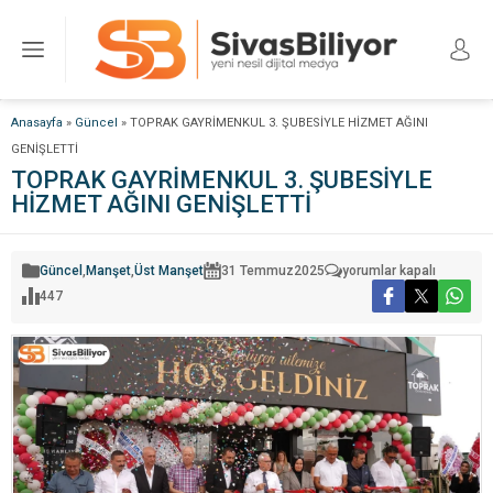
Anasayfa
»
Güncel
»
TOPRAK GAYRİMENKUL 3. ŞUBESİYLE HİZMET AĞINI
GENİŞLETTİ
TOPRAK GAYRİMENKUL 3. ŞUBESİYLE
HİZMET AĞINI GENİŞLETTİ
TOPRAK
Güncel
,
Manşet
,
Üst Manşet
31 Temmuz
2025
yorumlar kapalı
GAYRİMENKUL
447
3.
ŞUBESİYLE
HİZMET
AĞINI
GENİŞLETTİ
için