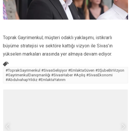
Toprak Gayrimenkul; müşteri odaklı yaklaşımı, istikrarlı
büyüme stratejisi ve sektöre kattığı vizyon ile Sivas’ın
yükselen markaları arasında yer almaya devam ediyor.
#ToprakGayrimenkul #SivasGelişiyor #EmlaktaGüven #3ŞubeBirVizyon
#GayrimenkulDanışmanlığı #SivasHaber #Açılış #SivasEkonomi
#AbdulvahapYıldız #EmlaktaYatırım