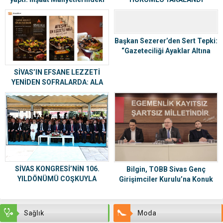
Artışa Dur Dedi
Başkan Sezerer’den Sert Tepki:
“Gazeteciliği Ayaklar Altına
Almayın!”
SİVAS’IN EFSANE LEZZETİ
YENİDEN SOFRALARDA: ALA
TARİHİ SEBZELİ SİVAS KEBABI
SİVAS KONGRESİ’NİN 106.
Bilgin, TOBB Sivas Genç
YILDÖNÜMÜ COŞKUYLA
Girişimciler Kurulu’na Konuk
KUTLANDI
Oldu
Sağlık
Moda