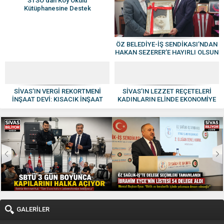
STSO’dan Köy Okulu
Kütüphanesine Destek
ÖZ BELEDİYE-İŞ SENDİKASI’NDAN
HAKAN SEZERER’E HAYIRLI OLSUN
ZİYARETİ
SİVAS’IN VERGİ REKORTMENİ
SİVAS’IN LEZZET REÇETELERİ
İNŞAAT DEVİ: KISACIK İNŞAAT
KADINLARIN ELİNDE EKONOMİYE
GÜVEN VE KALİTENİN ADI OLDU
KAZANDIRILIYOR
GALERİLER