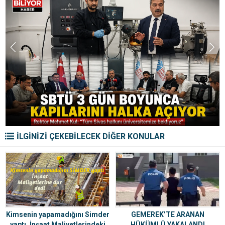
İLGİNİZİ ÇEKEBİLECEK DİĞER KONULAR
Kimsenin yapamadığını Simder
GEMEREK’TE ARANAN
yaptı. İnşaat Maliyetlerindeki
HÜKÜMLÜ YAKALANDI