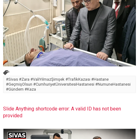
#Sivas #Zara #ValiYılmazŞimşek #TrafikKazası #Hastane
#GeçmişOlsun #CumhuriyetÜniversitesiHastanesi #NumuneHastanesi
#Gündem #Kaza
Slide Anything shortcode error: A valid ID has not been
provided