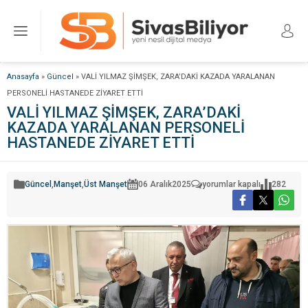
Anasayfa
»
Güncel
»
VALİ YILMAZ ŞİMŞEK, ZARA’DAKİ KAZADA YARALANAN
PERSONELİ HASTANEDE ZİYARET ETTİ
VALİ YILMAZ ŞİMŞEK, ZARA’DAKİ
KAZADA YARALANAN PERSONELİ
HASTANEDE ZİYARET ETTİ
VALİ
Güncel
,
Manşet
,
Üst Manşet
06 Aralık
2025
yorumlar kapalı
282
YILMAZ
ŞİMŞEK,
ZARA’DAKİ
KAZADA
YARALANAN
PERSONELİ
HASTANEDE
ZİYARET
ETTİ
için