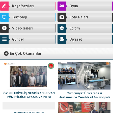
Köşe Yazıları
Oyun
Teknoloji
Foto Galeri
Video Galeri
Eğitim
Güncel
Siyaset
En Çok Okunanlar
Cumhuriyet Üniversitesi
ÖZ BELEDİYE-İŞ SENDİKASI SİVAS
Hastanesine Yeni Nesil Anjiyografi
YÖNETİMİNE ATAMA YAPILDI
Cihazı