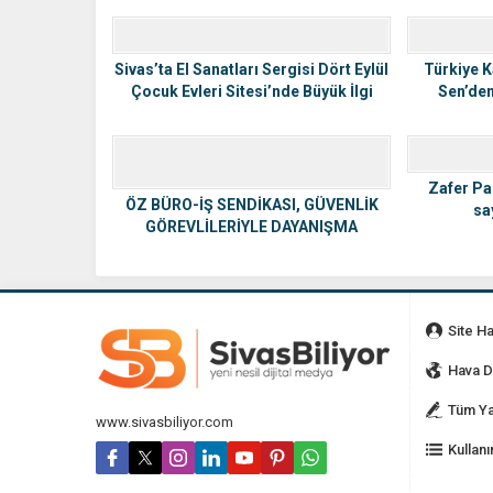
İLGİNİZİ ÇEKEBİLECEK DİĞER KONULAR
Sivas’ta El Sanatları Sergisi Dört Eylül
Türkiye K
Çocuk Evleri Sitesi’nde Büyük İlgi
Sen’den
Gördü
Zafer Pa
ÖZ BÜRO-İŞ SENDİKASI, GÜVENLİK
sa
GÖREVLİLERİYLE DAYANIŞMA
YEMEĞİNDE BULUŞTU
Site H
Hava 