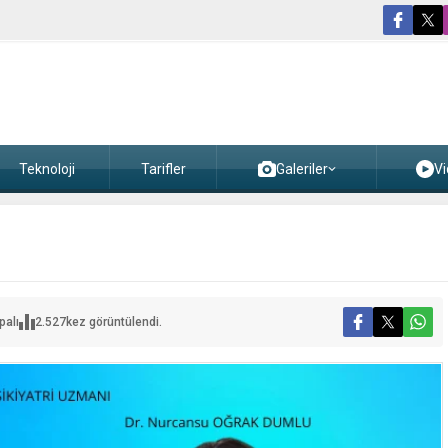
Teknoloji
Tarifler
Galeriler
Vi
palı
2.527
kez görüntülendi.