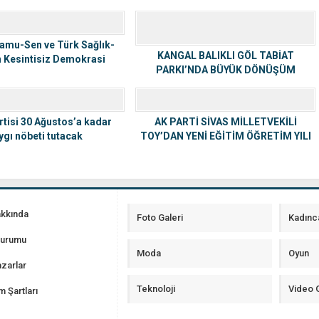
amu-Sen ve Türk Sağlık-
KANGAL BALIKLI GÖL TABİAT
 Kesintisiz Demokrasi
PARKI’NDA BÜYÜK DÖNÜŞÜM
Vurgusu
BAŞLIYOR
rtisi 30 Ağustos’a kadar
AK PARTİ SİVAS MİLLETVEKİLİ
ygı nöbeti tutacak
TOY’DAN YENİ EĞİTİM ÖĞRETİM YILI
MESAJI
akkında
Foto Galeri
Kadınc
Durumu
Moda
Oyun