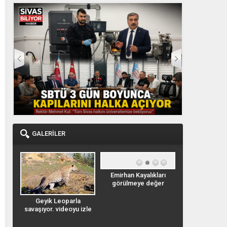
KAZANDIRILIYOR
ADI OLDU
GALERİLER
Emirhan Kayalıkları
Emirhan Kaya
görülmeye değer
görülmeye 
bilir
Geyik Leoparla
ı
savaşıyor. videoyu izle