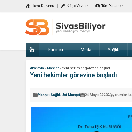
Hava Durumu
Köşe Yazıları
Tüm Yazarlar
Kadınca
Moda
Sağlık
Anasayfa
»
Manşet
»
Yeni hekimler görevine başladı
Yeni hekimler görevine başladı
Yeni
Manşet
,
Sağlık
,
Üst Manşet
24 Mayıs
2023
yorumlar ka
hekimler
görevine
başladı
için