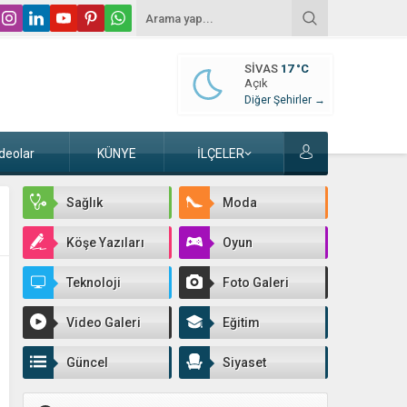
SIVAS
17 °C
Açık
Diğer Şehirler →
deolar
KÜNYE
İLÇELER
Sağlık
Moda
Köşe Yazıları
Oyun
Teknoloji
Foto Galeri
Video Galeri
Eğitim
Güncel
Siyaset