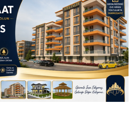
İ PAZARTESİ GÜNÜ
AK
SİVAS’TA 5 BİN KİŞİYE AYRAN AŞI İKRAMI
kameraları sahte ola
ama mutluluklar
gerçek…
Sevimli dostluklar…