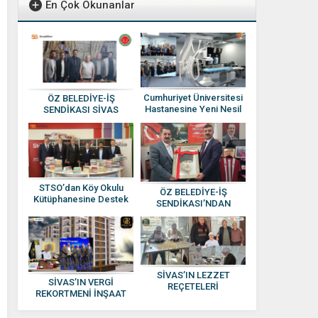
En Çok Okunanlar
Cumhuriyet Üniversitesi
ÖZ BELEDİYE-İŞ
Hastanesine Yeni Nesil
SENDİKASI SİVAS
Anjiyografi Cihazı
YÖNETİMİNE ATAMA
YAPILDI
STSO’dan Köy Okulu
ÖZ BELEDİYE-İŞ
Kütüphanesine Destek
SENDİKASI’NDAN
HAKAN SEZERER’E
HAYIRLI OLSUN
ZİYARETİ
SİVAS’IN LEZZET
SİVAS’IN VERGİ
REÇETELERİ
REKORTMENİ İNŞAAT
KADINLARIN ELİNDE
DEVİ: KISACIK İNŞAAT
EKONOMİYE
GÜVEN VE KALİTENİN