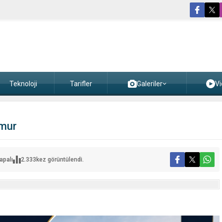
Teknoloji
Tarifler
Galeriler
Vi
emur
apalı
2.333
kez görüntülendi.
n