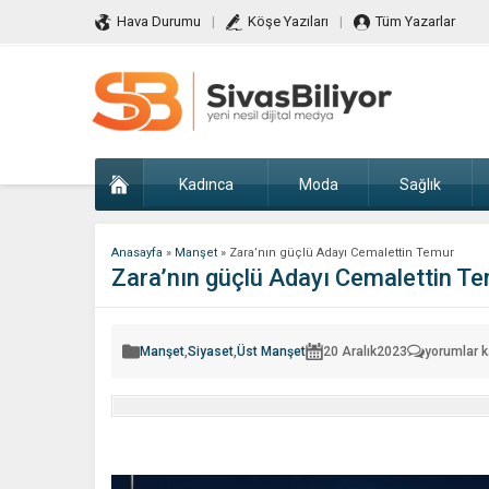
Hava Durumu
Köşe Yazıları
Tüm Yazarlar
Kadınca
Moda
Sağlık
Anasayfa
»
Manşet
»
Zara’nın güçlü Adayı Cemalettin Temur
Zara’nın güçlü Adayı Cemalettin T
Zara’nın
Manşet
,
Siyaset
,
Üst Manşet
20 Aralık
2023
yorumlar k
güçlü
Adayı
Cemaletti
Temur
için