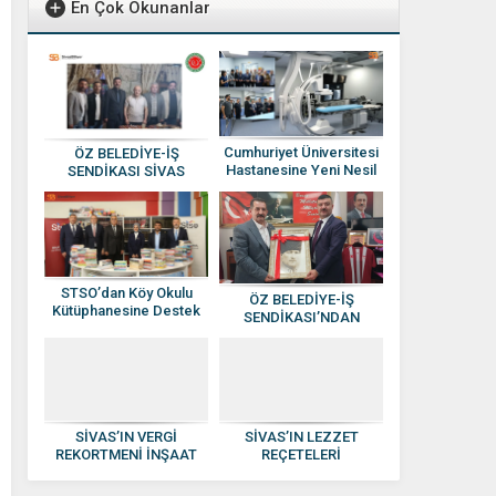
En Çok Okunanlar
Cumhuriyet Üniversitesi
ÖZ BELEDİYE-İŞ
Hastanesine Yeni Nesil
SENDİKASI SİVAS
Anjiyografi Cihazı
YÖNETİMİNE ATAMA
YAPILDI
STSO’dan Köy Okulu
ÖZ BELEDİYE-İŞ
Kütüphanesine Destek
SENDİKASI’NDAN
HAKAN SEZERER’E
HAYIRLI OLSUN
ZİYARETİ
SİVAS’IN VERGİ
SİVAS’IN LEZZET
REKORTMENİ İNŞAAT
REÇETELERİ
DEVİ: KISACIK İNŞAAT
KADINLARIN ELİNDE
GÜVEN VE KALİTENİN
EKONOMİYE