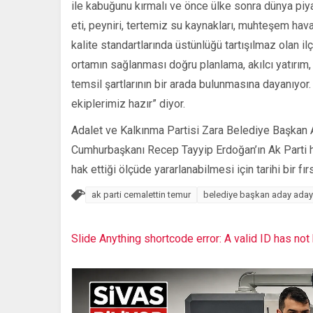
ile kabuğunu kırmalı ve önce ülke sonra dünya piyas
eti, peyniri, tertemiz su kaynakları, muhteşem havası
kalite standartlarında üstünlüğü tartışılmaz olan i
ortamın sağlanması doğru planlama, akılcı yatırım, 
temsil şartlarının bir arada bulunmasına dayanıyor
ekiplerimiz hazır” diyor.
Adalet ve Kalkınma Partisi Zara Belediye Başkan A
Cumhurbaşkanı Recep Tayyip Erdoğan’ın Ak Parti ha
hak ettiği ölçüde yararlanabilmesi için tarihi bir 
ak parti cemalettin temur
belediye başkan aday aday
Slide Anything shortcode error: A valid ID has no