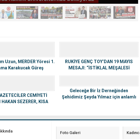
m Uzun, MERDER Yöresi 1.
RUKİYE GENÇ TOY’DAN 19 MAYIS
Kama Karakucak Güreş
MESAJI: “İSTİKLAL MEŞALESİ
stivali’ne Katıldı
SİVAS’TAN TÜM VATANA YAYILDI”
Geleceğe Bir İz Derneğinden
GAZETECİLER CEMİYETİ
Şehidimiz Şeyda Yılmaz için anlamlı
 HAKAN SEZERER, KISA
proje…
İLMDE ROL ALDI
akkında
Foto Galeri
Kadınc