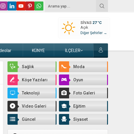
SIVAS
27 °C
Açık
Diğer Şehirler →
deolar
KÜNYE
İLÇELER
Sağlık
Moda
Köşe Yazıları
Oyun
Teknoloji
Foto Galeri
Video Galeri
Eğitim
Güncel
Siyaset