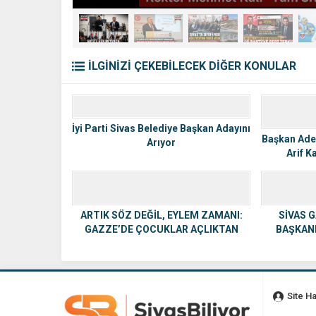
İLGİNİZİ ÇEKEBİLECEK DİĞER KONULAR
İyi Parti Sivas Belediye Başkan Adayını
Başkan Ade
Arıyor
Arif 
Fe
ARTIK SÖZ DEĞİL, EYLEM ZAMANI:
SİVAS 
GAZZE’DE ÇOCUKLAR AÇLIKTAN
BAŞKANI
ÖLÜYOR!
F
Site H