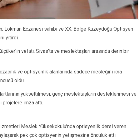
den, Lokman Eczanesi sahibi ve XX. Bölge Kuzeydoğu Optisyen-
 yitirdi.
üçüker’in vefatı, Sivas’ta ve meslektaşları arasında derin bir
eczacılık ve optisyenlik alanlarında sadece mesleğini icra
öncüsü oldu.
artlarının yükseltilmesi, genç meslektaşların desteklenmesi ve
 projelere imza attı.
 Hizmetleri Meslek Yüksekokulu’nda optisyenlik dersi veren
aylaşarak pek çok optisyenin yetişmesine öncülük etti.