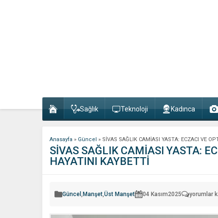
Sağlık
Teknoloji
Kadınca
Anasayfa
»
Güncel
»
SİVAS SAĞLIK CAMİASI YASTA: ECZACI VE O
SİVAS SAĞLIK CAMİASI YASTA: E
HAYATINI KAYBETTİ
SİVAS
Güncel
,
Manşet
,
Üst Manşet
04 Kasım
2025
yorumlar k
SAĞLIK
CAMİASI
YASTA: