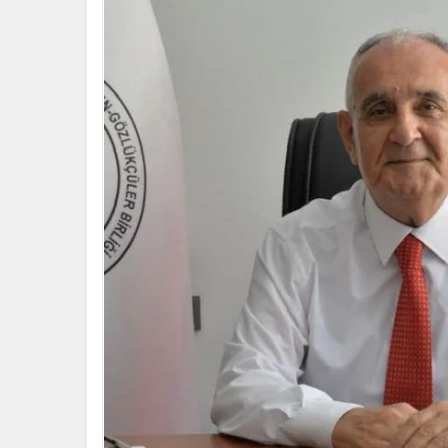
ECZACI
VE
OPTİSYEN
TAYLAN
KÜÇÜKER
HAYATINI
KAYBETTİ
için