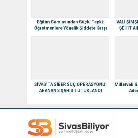
Eğitim Camiasından Güçlü Tepki:
VALİ ŞİM
Öğretmenlere Yönelik Şiddete Karşı
ŞEHİT Aİ
Birlik ve Mücadele…
SİVAS’TA SİBER SUÇ OPERASYONU:
Milletvekil
ARANAN 3 ŞAHIS TUTUKLANDI
Aile