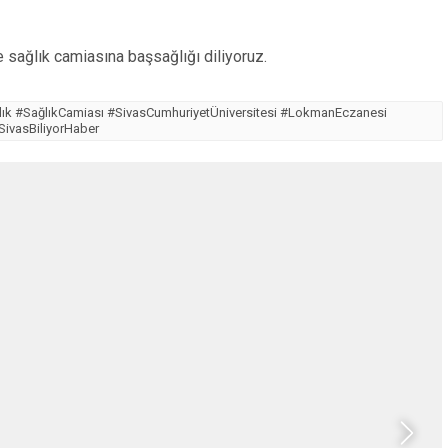
 sağlık camiasına başsağlığı diliyoruz.
cılık #SağlıkCamiası #SivasCumhuriyetÜniversitesi #LokmanEczanesi
ivasBiliyorHaber