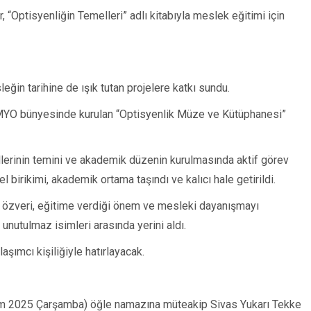
, “Optisyenliğin Temelleri” adlı kitabıyla meslek eğitimi için
ğin tarihine de ışık tutan projelere katkı sundu.
 MYO bünyesinde kurulan “Optisyenlik Müze ve Kütüphanesi”
llerinin temini ve akademik düzenin kurulmasında aktif görev
l birikimi, akademik ortama taşındı ve kalıcı hale getirildi.
 özveri, eğitime verdiği önem ve mesleki dayanışmayı
unutulmaz isimleri arasında yerini aldı.
aşımcı kişiliğiyle hatırlayacak.
ım 2025 Çarşamba) öğle namazına müteakip Sivas Yukarı Tekke