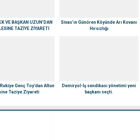
ŞEK VE BAŞKAN UZUN’DAN
Sivas’ın Günören Köyünde Arı Kovanı
LESİNE TAZİYE ZİYARETİ
Hırsızlığı
i Rukiye Genç Toy’dan Altun
Demiryol-İş sendikası yönetimi yeni
sine Taziye Ziyareti
başkanı seçti.