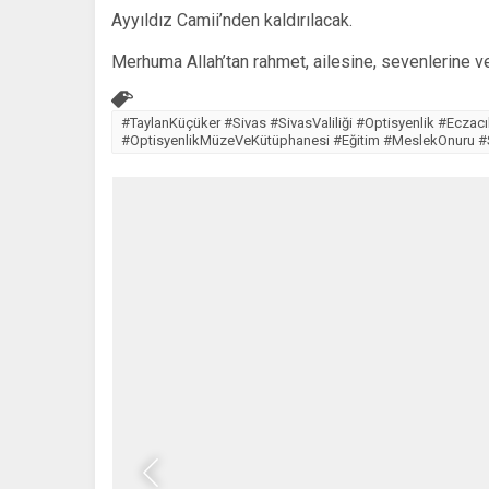
Ayyıldız Camii’nden kaldırılacak.
Merhuma Allah’tan rahmet, ailesine, sevenlerine ve
#TaylanKüçüker #Sivas #SivasValiliği #Optisyenlik #Ecza
#OptisyenlikMüzeVeKütüphanesi #Eğitim #MeslekOnuru #S