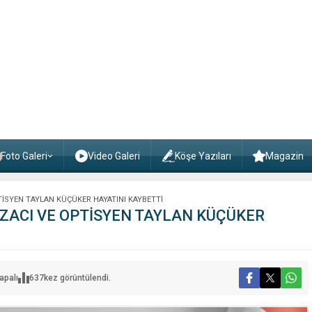
Foto Galeri
Video Galeri
Köşe Yazıları
Magazin
PTİSYEN TAYLAN KÜÇÜKER HAYATINI KAYBETTİ
CZACI VE OPTİSYEN TAYLAN KÜÇÜKER
apalı
637
kez görüntülendi.