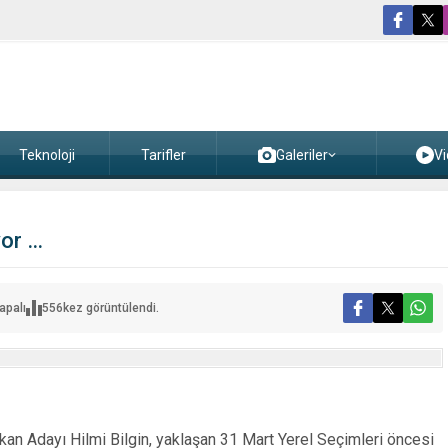
Teknoloji
Tarifler
Galeriler
Vi
yor …
apalı
556
kez görüntülendi.
ne
an Adayı Hilmi Bilgin, yaklaşan 31 Mart Yerel Seçimleri öncesi