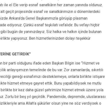
atı ile el Ele verip esnaf sanatkârın her zaman yanında oldunuz.
 alt geçit projesinde esnaf ve sanatkârımızın o dönemlerdeki
iğimizde Ankara’da Genel Başkanımızla görüşüp plasman
de ediyoruz. Çünkü esnaf teşkilatı vefalıdır. Bu vefayı hiçbir
bi bugün de yanınızdayız. Siz halka ve halkın içinde bulunan
rlikte yapıyoruz. Ben hizmetlerinizden dolayı teşekkür
YERİNE GETİRDİK”
lan bir parti olduğunu ifade eden Başkan Bilgin ise “Hizmet ve
ilik anlayışımızın temelinde de bu var. Zor zamanlarda, sıkıntılı
ciliği gereği esnafımızı desteklemeye, onlarla birlikte istişare
irlikte hizmet etmeye gayret ettik. Bunu yapabildiysek ne mutlu
 birlikte bir kez daha güzel şehrimize hizmet etmek üzere yola
yoruz. Zorlu bir beş yıl geçirdik. Pandemide, depremde, uluslararası
zlikleriyle ama Allah’a şükürler olsun yine ne söz verdiysek o