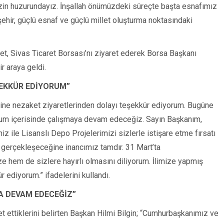
izin huzurundayız. İnşallah önümüzdeki süreçte başta esnafımız
ehir, güçlü esnaf ve güçlü millet oluşturma noktasındaki
t, Sivas Ticaret Borsası’nı ziyaret ederek Borsa Başkanı
r araya geldi.
ŞEKKÜR EDİYORUM”
ine nezaket ziyaretlerinden dolayı teşekkür ediyorum. Bugüne
uyum içerisinde çalışmaya devam edeceğiz. Sayın Başkanım,
z ile Lisanslı Depo Projelerimizi sizlerle istişare etme fırsatı
n gerçekleşeceğine inancımız tamdır. 31 Mart’ta
ze hem de sizlere hayırlı olmasını diliyorum. İlimize yapmış
 ediyorum.” ifadelerini kullandı.
YA DEVAM EDECEĞİZ”
et ettiklerini belirten Başkan Hilmi Bilgin; “Cumhurbaşkanımız ve