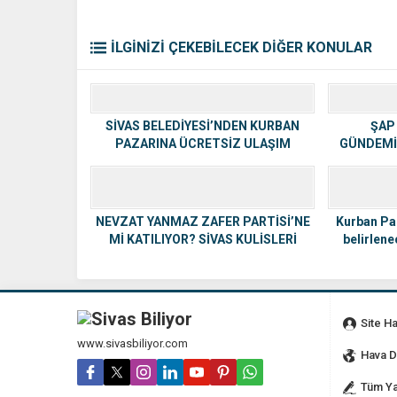
İLGİNİZİ ÇEKEBİLECEK DİĞER KONULAR
SİVAS BELEDİYESİ’NDEN KURBAN
ŞAP
PAZARINA ÜCRETSİZ ULAŞIM
GÜNDEMİ
DESTEĞİ
NEVZAT YANMAZ ZAFER PARTİSİ’NE
Kurban Paz
Mİ KATILIYOR? SİVAS KULİSLERİ
belirlene
HAREKETLENDİ
Site H
www.sivasbiliyor.com
Hava 
Tüm Ya