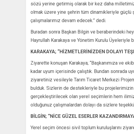
sözü yerine getirmiş olarak bir kez daha milletim
olmak üzere yine şehrin tüm dinamikleriyle güçlü ş
çalışmalarımız devam edecek.” dedi.
Buradan sonra Başkan Bilgin ve beraberindeki heye
Hayrullah Karakaya ve Yönetim Kurulu Üyeleriyle bi
KARAKAYA; “HİZMETLERİNİZDEN DOLAYI TE
Ziyarette konuşan Karakaya; “Başkanımıza ve ekib
kadar uyum içerisinde çalıştık. Bundan sonrada 
ziyaretiniz vesileyle Tarım Ticaret Merkezi Projemi
bulduk. Sizlerin de destekleriyle bu projelerimizi
gerçekleştirilecek olan yerel seçimlerin hem ilimi
olduğunuz çalışmalardan dolayı da sizlere teşekkür
BİLGİN; “NİCE GÜZEL ESERLER KAZANDIRMA
Yerel seçim öncesi sivil toplum kuruluşlarını ziyar