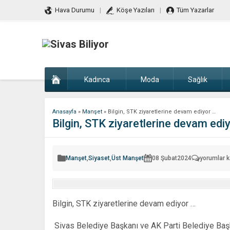
Hava Durumu
Köşe Yazıları
Tüm Yazarlar
Kadınca
Moda
Sağlık
Anasayfa
»
Manşet
»
Bilgin, STK ziyaretlerine devam ediyor …
Bilgin, STK ziyaretlerine devam edi
Bilgin,
Manşet
,
Siyaset
,
Üst Manşet
08 Şubat
2024
yorumlar k
STK
ziyaretleri
devam
ediyor
…
için
Bilgin, STK ziyaretlerine devam ediyor …
Sivas Belediye Başkanı ve AK Parti Belediye Başk