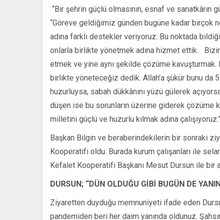
“Bir şehrin güçlü olmasının, esnaf ve sanatkârın g
“Göreve geldiğimiz günden bugüne kadar birçok no
adına farklı destekler veriyoruz. Bu noktada bild
onlarla birlikte yönetmek adına hizmet ettik. Bizim 
etmek ve yine aynı şekilde çözüme kavuşturmak. Biz
birlikte yöneteceğiz dedik. Allah’a şükür bunu da 5
huzurluysa, sabah dükkânını yüzü gülerek açıyorsa, 
düşen ise bu sorunların üzerine giderek çözüme 
milletini güçlü ve huzurlu kılmak adına çalışıyoruz.”
Başkan Bilgin ve beraberindekilerin bir sonraki zi
Kooperatifi oldu. Burada kurum çalışanları ile sel
Kefalet Kooperatifi Başkanı Mesut Dursun ile bir a
DURSUN; “DÜN OLDUĞU GİBİ BUGÜN DE YANIN
Ziyaretten duyduğu memnuniyeti ifade eden Dursun;
pandemiden beri her daim yanında oldunuz. Şahsı