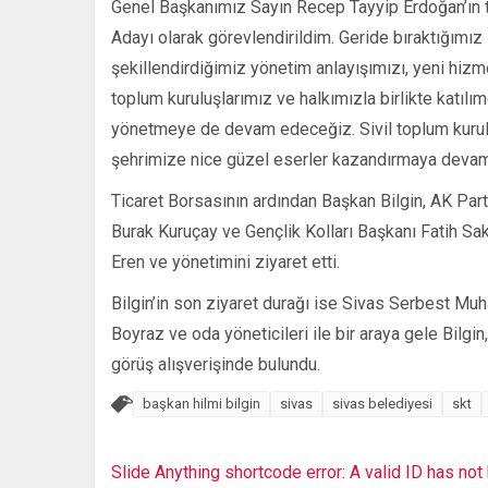
Genel Başkanımız Sayın Recep Tayyip Erdoğan’ın t
Adayı olarak görevlendirildim. Geride bıraktığımız 
şekillendirdiğimiz yönetim anlayışımızı, yeni hiz
toplum kuruluşlarımız ve halkımızla birlikte katılım
yönetmeye de devam edeceğiz. Sivil toplum kuruluş
şehrimize nice güzel eserler kazandırmaya devam
Ticaret Borsasının ardından Başkan Bilgin, AK Par
Burak Kuruçay ve Gençlik Kolları Başkanı Fatih Sak
Eren ve yönetimini ziyaret etti.
Bilgin’in son ziyaret durağı ise Sivas Serbest M
Boyraz ve oda yöneticileri ile bir araya gele Bilg
görüş alışverişinde bulundu.
başkan hilmi bilgin
sivas
sivas belediyesi
skt
Slide Anything shortcode error: A valid ID has no