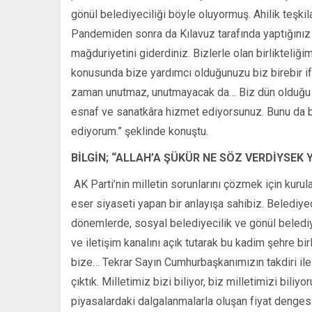
gönül belediyeciliği böyle oluyormuş. Ahilik teşkil
Pandemiden sonra da Kılavuz tarafında yaptığınız
mağduriyetini giderdiniz. Bizlerle olan birliktel
konusunda bize yardımcı olduğunuzu biz birebir ifa
zaman unutmaz, unutmayacak da… Biz dün olduğu gi
esnaf ve sanatkâra hizmet ediyorsunuz. Bunu da bi
ediyorum.” şeklinde konuştu.
BİLGİN; “ALLAH’A ŞÜKÜR NE SÖZ VERDİYSEK 
AK Parti’nin milletin sorunlarını çözmek için kuru
eser siyaseti yapan bir anlayışa sahibiz. Belediyec
dönemlerde, sosyal belediyecilik ve gönül belediye
ve iletişim kanalını açık tutarak bu kadim şehre b
bize… Tekrar Sayın Cumhurbaşkanımızın takdiri ile
çıktık. Milletimiz bizi biliyor, biz milletimizi bili
piyasalardaki dalgalanmalarla oluşan fiyat dengesi