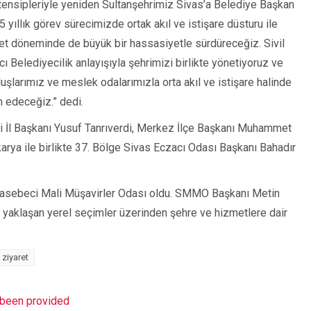
ensipleriyle yeniden Sultanşehrimiz Sivas’a Belediye Başkan
5 yıllık görev sürecimizde ortak akıl ve istişare düsturu ile
met döneminde de büyük bir hassasiyetle sürdüreceğiz. Sivil
cı Belediyecilik anlayışıyla şehrimizi birlikte yönetiyoruz ve
larımız ve meslek odalarımızla orta akıl ve istişare halinde
 edeceğiz.” dedi.
ti İl Başkanı Yusuf Tanrıverdi, Merkez İlçe Başkanı Muhammet
arya ile birlikte 37. Bölge Sivas Eczacı Odası Başkanı Bahadır
uhasebeci Mali Müşavirler Odası oldu. SMMO Başkanı Metin
in, yaklaşan yerel seçimler üzerinden şehre ve hizmetlere dair
ziyaret
t been provided