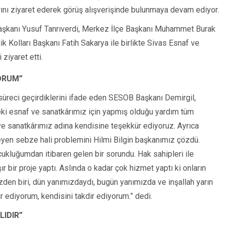
arını ziyaret ederek görüş alışverişinde bulunmaya devam ediyor.
 Başkanı Yusuf Tanrıverdi, Merkez İlçe Başkanı Muhammet Burak
k Kolları Başkanı Fatih Sakarya ile birlikte Sivas Esnaf ve
 ziyaret etti.
YORUM”
a süreci geçirdiklerini ifade eden SESOB Başkanı Demirgil,
i esnaf ve sanatkârımız için yapmış olduğu yardım tüm
ve sanatkârımız adına kendisine teşekkür ediyoruz. Ayrıca
meyen sebze hali problemini Hilmi Bilgin başkanımız çözdü.
ukluğumdan itibaren gelen bir sorundu. Hak sahipleri ile
bir proje yaptı. Aslında o kadar çok hizmet yaptı ki onların
zden biri, dün yanımızdaydı, bugün yanımızda ve inşallah yarın
r ediyorum, kendisini takdir ediyorum.” dedi.
LIDIR”