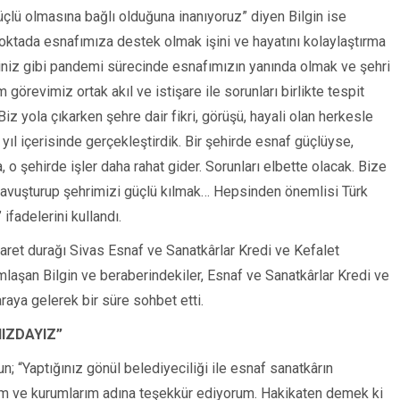
üçlü olmasına bağlı olduğuna inanıyoruz” diyen Bilgin ise
ktada esnafımıza destek olmak işini ve hayatını kolaylaştırma
iğiniz gibi pandemi sürecinde esnafımızın yanında olmak ve şehri
görevimiz ortak akıl ve istişare ile sorunları birlikte tespit
 yola çıkarken şehre dair fikri, görüşü, hayali olan herkesle
 yıl içerisinde gerçekleştirdik. Bir şehirde esnaf güçlüyse,
o şehirde işler daha rahat gider. Sorunları elbette olacak. Bize
kavuşturup şehrimizi güçlü kılmak… Hepsinden önemlisi Türk
 ifadelerini kullandı.
yaret durağı Sivas Esnaf ve Sanatkârlar Kredi ve Kefalet
amlaşan Bilgin ve beraberindekiler, Esnaf ve Sanatkârlar Kredi ve
raya gelerek bir süre sohbet etti.
IZDAYIZ”
 “Yaptığınız gönül belediyeciliği ile esnaf sanatkârın
m ve kurumlarım adına teşekkür ediyorum. Hakikaten demek ki