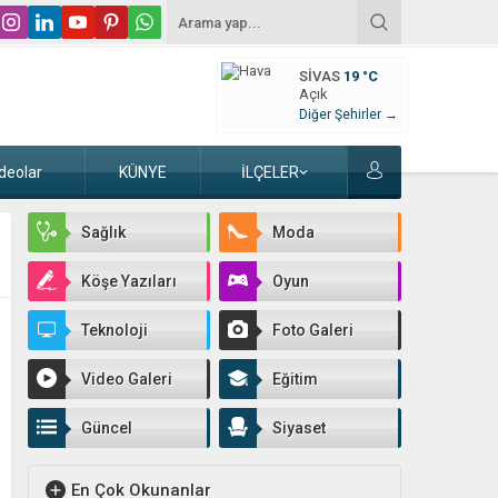
SIVAS
19 °C
Açık
Diğer Şehirler →
deolar
KÜNYE
İLÇELER
Sağlık
Moda
Köşe Yazıları
Oyun
Teknoloji
Foto Galeri
Video Galeri
Eğitim
Güncel
Siyaset
En Çok Okunanlar