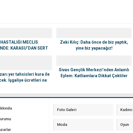
 HASTALIĞI MECLİS
Zeki Kılıç: Daha önce de biz yaptık,
NDE: KARASU’DAN SERT
yine biz yapacağız!
TEPKİ
Sivas Gençlik Merkezi’nden Anlamlı
arı yer tahsisleri kura ile
Eylem: Katliamlara Dikkat Çektiler
cek. İşgaliye ücretleri ne
kadar oldu
akkında
Foto Galeri
Kadınc
Durumu
Moda
Oyun
zarlar