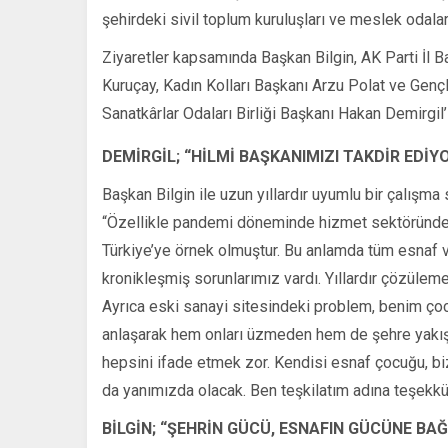
şehirdeki sivil toplum kuruluşları ve meslek odal
Ziyaretler kapsamında Başkan Bilgin, AK Parti İl
Kuruçay, Kadın Kolları Başkanı Arzu Polat ve Gençli
Sanatkârlar Odaları Birliği Başkanı Hakan Demirgil’i
DEMİRGİL; “HİLMİ BAŞKANIMIZI TAKDİR EDİ
Başkan Bilgin ile uzun yıllardır uyumlu bir çalışm
“Özellikle pandemi döneminde hizmet sektöründek
Türkiye’ye örnek olmuştur. Bu anlamda tüm esnaf 
kronikleşmiş sorunlarımız vardı. Yıllardır çözüle
Ayrıca eski sanayi sitesindeki problem, benim çoc
anlaşarak hem onları üzmeden hem de şehre yakışır 
hepsini ifade etmek zor. Kendisi esnaf çocuğu, bi
da yanımızda olacak. Ben teşkilatım adına teşekkü
BİLGİN; “ŞEHRİN GÜCÜ, ESNAFIN GÜCÜNE BAĞ