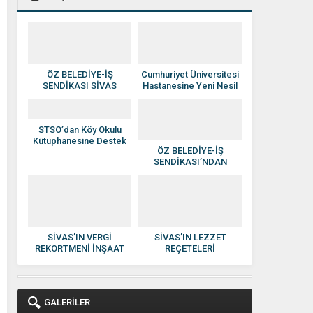
ÖZ BELEDİYE-İŞ
Cumhuriyet Üniversitesi
SENDİKASI SİVAS
Hastanesine Yeni Nesil
YÖNETİMİNE ATAMA
Anjiyografi Cihazı
YAPILDI
STSO’dan Köy Okulu
Kütüphanesine Destek
ÖZ BELEDİYE-İŞ
SENDİKASI’NDAN
HAKAN SEZERER’E
HAYIRLI OLSUN
ZİYARETİ
SİVAS’IN VERGİ
SİVAS’IN LEZZET
REKORTMENİ İNŞAAT
REÇETELERİ
DEVİ: KISACIK İNŞAAT
KADINLARIN ELİNDE
GÜVEN VE KALİTENİN
EKONOMİYE
ADI OLDU
KAZANDIRILIYOR
GALERİLER