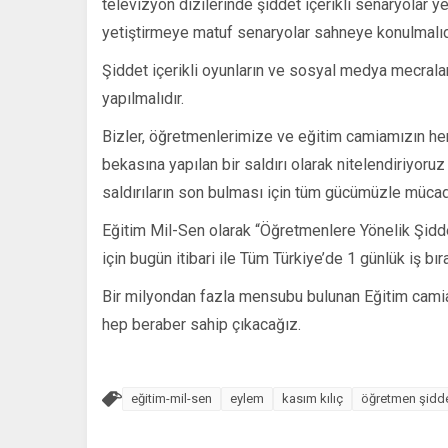
televizyon dizilerinde şiddet içerikli senaryolar y
yetiştirmeye matuf senaryolar sahneye konulmalıd
Şiddet içerikli oyunların ve sosyal medya mecral
yapılmalıdır.
Bizler, öğretmenlerimize ve eğitim camiamızın her 
bekasına yapılan bir saldırı olarak nitelendiriyoruz
saldırıların son bulması için tüm gücümüzle mücad
Eğitim Mil-Sen olarak “Öğretmenlere Yönelik Şidd
için bugün itibari ile Tüm Türkiye’de 1 günlük iş bır
Bir milyondan fazla mensubu bulunan Eğitim cami
hep beraber sahip çıkacağız.
eğitim-mil-sen
eylem
kasım kılıç
öğretmen şidd