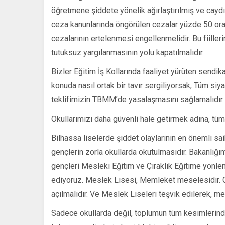
öğretmene şiddete yönelik ağırlaştırılmış ve caydırı
ceza kanunlarında öngörülen cezalar yüzde 50 oranın
cezalarının ertelenmesi engellenmelidir. Bu fiiller
tutuksuz yargılanmasının yolu kapatılmalıdır.
Bizler Eğitim İş Kollarında faaliyet yürüten sendika
konuda nasıl ortak bir tavır sergiliyorsak, Tüm siya
teklifimizin TBMM’de yasalaşmasını sağlamalıdır.
Okullarımızı daha güvenli hale getirmek adına, tüm
Bilhassa liselerde şiddet olaylarının en önemli sai
gençlerin zorla okullarda okutulmasıdır. Bakanlığım
gençleri Mesleki Eğitim ve Çıraklık Eğitime yönlen
ediyoruz. Meslek Lisesi, Memleket meselesidir. G
açılmalıdır. Ve Meslek Liseleri teşvik edilerek, me
Sadece okullarda değil, toplumun tüm kesimlerinde