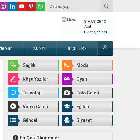
SIVAS
26 °C
Açık
Diğer Şehirler →
deolar
KÜNYE
İLÇELER
Sağlık
Moda
Köşe Yazıları
Oyun
Teknoloji
Foto Galeri
Video Galeri
Eğitim
Güncel
Siyaset
En Çok Okunanlar