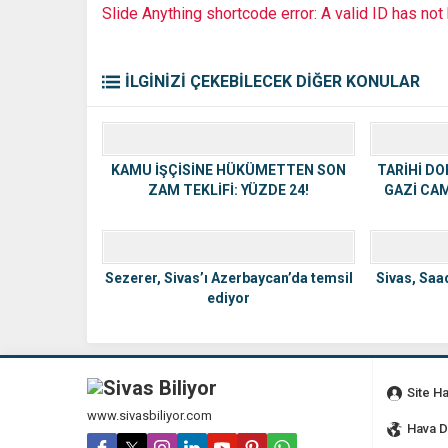
Slide Anything shortcode error: A valid ID has no
İLGİNİZİ ÇEKEBİLECEK DİĞER KONULAR
KAMU İŞÇİSİNE HÜKÜMETTEN SON
TARİHİ DO
ZAM TEKLİFİ: YÜZDE 24!
GAZİ CAM
Sezerer, Sivas’ı Azerbaycan’da temsil
Sivas, Saad
ediyor
Site H
www.sivasbiliyor.com
Hava 