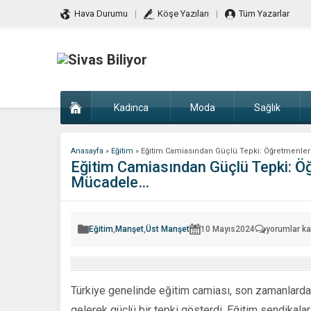
Hava Durumu
Köşe Yazıları
Tüm Yazarlar
Kadınca
Moda
Sağlık
Anasayfa
»
Eğitim
»
Eğitim Camiasından Güçlü Tepki: Öğretmenlere
Eğitim Camiasından Güçlü Tepki: Öğr
Mücadele…
Eğitim
Eğitim
,
Manşet
,
Üst Manşet
10 Mayıs
2024
yorumlar ka
Camiasınd
Güçlü
Tepki:
Öğretmenle
Yönelik
Şiddete
Türkiye genelinde eğitim camiası, son zamanlarda a
Karşı
Birlik
gelerek güçlü bir tepki gösterdi. Eğitim sendikalar