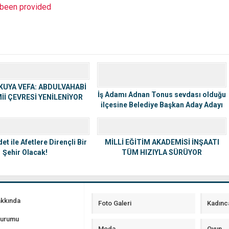
t been provided
KUYA VEFA: ABDULVAHABİ
İş Adamı Adnan Tonus sevdası olduğu
İİ ÇEVRESİ YENİLENİYOR
ilçesine Belediye Başkan Aday Adayı
oldu
et ile Afetlere Dirençli Bir
MİLLİ EĞİTİM AKADEMİSİ İNŞAATI
Şehir Olacak!
TÜM HIZIYLA SÜRÜYOR
akkında
Foto Galeri
Kadınc
Durumu
Moda
Oyun