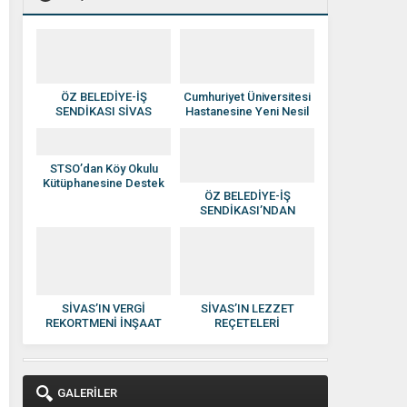
ÖZ BELEDİYE-İŞ
Cumhuriyet Üniversitesi
SENDİKASI SİVAS
Hastanesine Yeni Nesil
YÖNETİMİNE ATAMA
Anjiyografi Cihazı
YAPILDI
STSO’dan Köy Okulu
Kütüphanesine Destek
ÖZ BELEDİYE-İŞ
SENDİKASI’NDAN
HAKAN SEZERER’E
HAYIRLI OLSUN
ZİYARETİ
SİVAS’IN VERGİ
SİVAS’IN LEZZET
REKORTMENİ İNŞAAT
REÇETELERİ
DEVİ: KISACIK İNŞAAT
KADINLARIN ELİNDE
GÜVEN VE KALİTENİN
EKONOMİYE
ADI OLDU
KAZANDIRILIYOR
GALERİLER