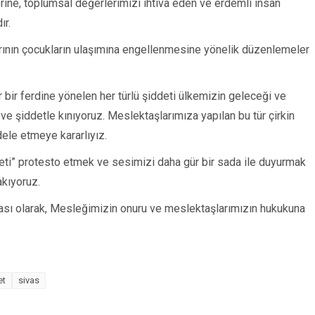
erine, toplumsal değerlerimizi ihtiva eden ve erdemli insan
ır.
arının çocukların ulaşımına engellenmesine yönelik düzenlemeler
bir ferdine yönelen her türlü şiddeti ülkemizin geleceği ve
 ve şiddetle kınıyoruz. Meslektaşlarımıza yapılan bu tür çirkin
ele etmeye kararlıyız.
eti” protesto etmek ve sesimizi daha gür bir sada ile duyurmak
akıyoruz.
ası olarak, Mesleğimizin onuru ve meslektaşlarımızın hukukuna
et
sivas