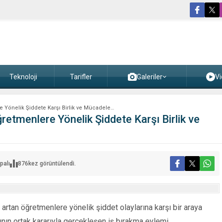
Teknoloji
Tarifler
Galeriler
Vi
 Yönelik Şiddete Karşı Birlik ve Mücadele…
etmenlere Yönelik Şiddete Karşı Birlik ve
palı
876
kez görüntülendi.
an
re
rtan öğretmenlere yönelik şiddet olaylarına karşı bir araya
ının ortak kararıyla gerçekleşen iş bırakma eylemi,