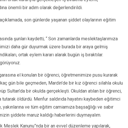
ına önemli bir adım olarak değerlendirildi.
 açıklamada, son günlerde yaşanan şiddet olaylarının eğitim
asında şunları kaydetti; “ Son zamanlarda meslektaşlarımıza
simizi daha gür duyurmak üzere burada bir araya gelmiş
ikaları, ortak eylem kararı alarak bugün iş bıraktılar.
 görüyoruz.
igarasına el konulan bir öğrenci, öğretmenimize pusu kurarak
rkaç gün bile geçmeden, Mardin’de bir kız öğrenci silahla okulu
yüp Sultan’da bir okulda gerçekleşti. Okuldan atılan bir öğrenci,
tutarak öldürdü. Menfur saldırıda hayatını kaybeden eğitimci
ne, yakınlarına ve tüm eğitim camiamıza başsağlığı ve sabır
imizin şiddete maruz kaldığı haberlerini duymayalım.
lik Meslek Kanunu”nda bir an evvel düzenleme yapılarak,