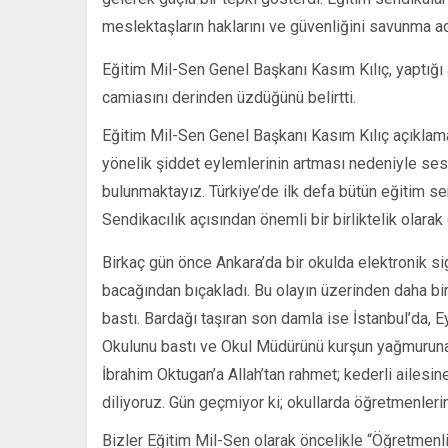
ve
Mücadele…
meslektaşların haklarını ve güvenliğini savunma ad
için
Eğitim Mil-Sen Genel Başkanı Kasım Kılıç, yaptığı
camiasını derinden üzdüğünü belirtti.
Eğitim Mil-Sen Genel Başkanı Kasım Kılıç açıklam
yönelik şiddet eylemlerinin artması nedeniyle se
bulunmaktayız. Türkiye’de ilk defa bütün eğitim send
Sendikacılık açısından önemli bir birliktelik olarak
Birkaç gün önce Ankara’da bir okulda elektronik s
bacağından bıçakladı. Bu olayın üzerinden daha bi
bastı. Bardağı taşıran son damla ise İstanbul’da, E
Okulunu bastı ve Okul Müdürünü kurşun yağmuruna 
İbrahim Oktugan’a Allah’tan rahmet; kederli ailesi
diliyoruz. Gün geçmiyor ki; okullarda öğretmenler
Bizler Eğitim Mil-Sen olarak öncelikle “Öğretmen