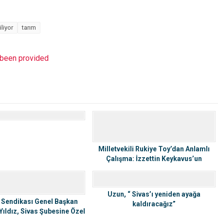
liyor
tarım
t been provided
Milletvekili Rukiye Toy’dan Anlamlı
Çalışma: İzzettin Keykavus’un
Türbesinde Ramazan Boyunca Hatim
Okunacak
Uzun, “ Sivas’ı yeniden ayağa
 Sendikası Genel Başkan
kaldıracağız”
Yıldız, Sivas Şubesine Özel