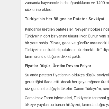
zamanda hayvancılıkla da uğraştıklarını ve 1400 me
sözlerine ekledi.
Türkiye’nin Her Bölgesine Patates Sevkiyatı
Kangal’da üretilen patatesler, Nevşehir bölgesinde
Türkiye’nin dört bir yanına ulaştırılıyor. Bunun yanı
bir yere sahip. “Sivas, gece ve gündüz arasındaki 
Türkiye’nin en kaliteli patatesini üretmektedir,” di
tarım ürünü olduğuna dikkat çekti.
Fiyatlar Düşük, Üretim Devam Ediyor
Şu anda patates fiyatlarının oldukça düşük seviy
gerektiğini ifade etti. Ancak her şeye rağmen üreti
siz gönül rahatlığıyla tüketin. Canım Türkiye’m, sen
Gemalmaz Tarım İşletmeleri, Türkiye’nin tarımsal
ülkeye yayılan bu başarı hikâyesi, tarımda doğru yat