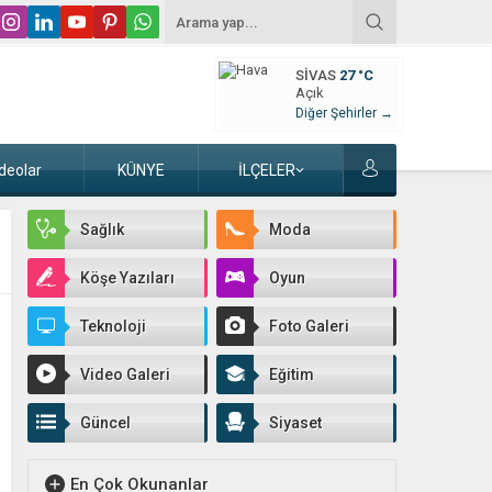
SIVAS
27 °C
Açık
Diğer Şehirler →
deolar
KÜNYE
İLÇELER
Sağlık
Moda
Köşe Yazıları
Oyun
Teknoloji
Foto Galeri
Video Galeri
Eğitim
Güncel
Siyaset
En Çok Okunanlar