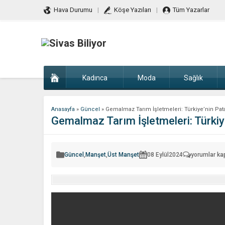
Hava Durumu
Köşe Yazıları
Tüm Yazarlar
Kadınca
Moda
Sağlık
Anasayfa
»
Güncel
»
Gemalmaz Tarım İşletmeleri: Türkiye’nin Patate
Gemalmaz Tarım İşletmeleri: Türkiye’
Gemalmaz
Güncel
,
Manşet
,
Üst Manşet
08 Eylül
2024
yorumlar kap
Tarım
İşletmeleri:
Türkiye’nin
Patates
İhtiyacını
Karşılayan
Aile
Şirketi
için