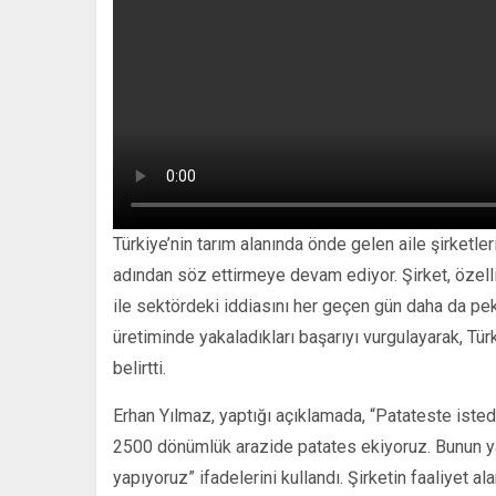
Türkiye’nin tarım alanında önde gelen aile şirketle
adından söz ettirmeye devam ediyor. Şirket, özelli
ile sektördeki iddiasını her geçen gün daha da pek
üretiminde yakaladıkları başarıyı vurgulayarak, Tür
belirtti.
Erhan Yılmaz, yaptığı açıklamada, “Patateste isted
2500 dönümlük arazide patates ekiyoruz. Bunun ya
yapıyoruz” ifadelerini kullandı. Şirketin faaliyet al