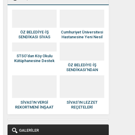
ÖZ BELEDİYE-İŞ
Cumhuriyet Üniversitesi
SENDİKASI SİVAS
Hastanesine Yeni Nesil
YÖNETİMİNE ATAMA
Anjiyografi Cihazı
YAPILDI
STSO’dan Köy Okulu
Kütüphanesine Destek
ÖZ BELEDİYE-İŞ
SENDİKASI’NDAN
HAKAN SEZERER’E
HAYIRLI OLSUN
ZİYARETİ
SİVAS’IN VERGİ
SİVAS’IN LEZZET
REKORTMENİ İNŞAAT
REÇETELERİ
DEVİ: KISACIK İNŞAAT
KADINLARIN ELİNDE
GÜVEN VE KALİTENİN
EKONOMİYE
ADI OLDU
KAZANDIRILIYOR
GALERİLER