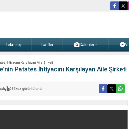
Teknoloji
Tarifler
Galeriler
Vi
s İhtiyacını Karşılayan Aile Şirketi
nin Patates İhtiyacını Karşılayan Aile Şirketi
alı
935
kez görüntülendi.