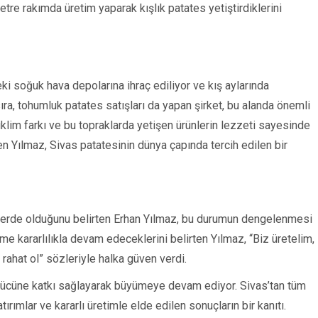
tre rakımda üretim yaparak kışlık patates yetiştirdiklerini
ki soğuk hava depolarına ihraç ediliyor ve kış aylarında
 sıra, tohumluk patates satışları da yapan şirket, bu alanda önemli
iklim farkı ve bu topraklarda yetişen ürünlerin lezzeti sayesinde
yen Yılmaz, Sivas patatesinin dünya çapında tercih edilen bir
elerde olduğunu belirten Erhan Yılmaz, bu durumun dengelenmesi
me kararlılıkla devam edeceklerini belirten Yılmaz, “Biz üretelim,
 rahat ol” sözleriyle halka güven verdi.
 gücüne katkı sağlayarak büyümeye devam ediyor. Sivas’tan tüm
ırımlar ve kararlı üretimle elde edilen sonuçların bir kanıtı.