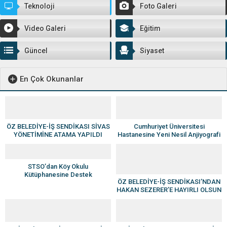
Teknoloji
Foto Galeri
Video Galeri
Eğitim
Güncel
Siyaset
En Çok Okunanlar
ÖZ BELEDİYE-İŞ SENDİKASI SİVAS
Cumhuriyet Üniversitesi
YÖNETİMİNE ATAMA YAPILDI
Hastanesine Yeni Nesil Anjiyografi
Cihazı
STSO’dan Köy Okulu
Kütüphanesine Destek
ÖZ BELEDİYE-İŞ SENDİKASI’NDAN
HAKAN SEZERER’E HAYIRLI OLSUN
ZİYARETİ