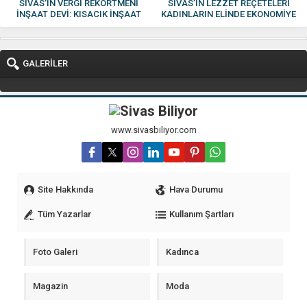
SİVAS’IN VERGİ REKORTMENİ
SİVAS’IN LEZZET REÇETELERİ
İNŞAAT DEVİ: KISACIK İNŞAAT
KADINLARIN ELİNDE EKONOMİYE
GÜVEN VE KALİTENİN ADI OLDU
KAZANDIRILIYOR
GALERİLER
www.sivasbiliyor.com
Site Hakkında
Hava Durumu
Tüm Yazarlar
Kullanım Şartları
Foto Galeri
Kadınca
Magazin
Moda