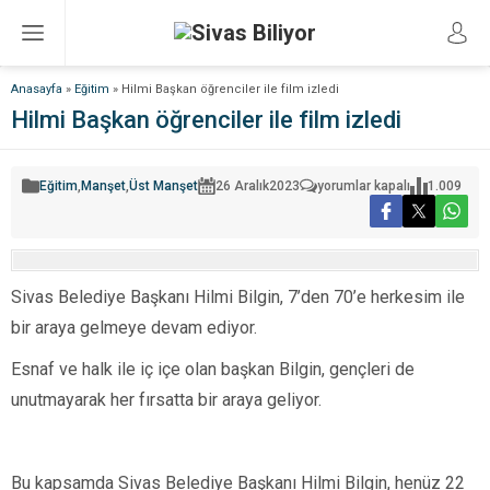
Anasayfa
»
Eğitim
»
Hilmi Başkan öğrenciler ile film izledi
Hilmi Başkan öğrenciler ile film izledi
Hilmi
Eğitim
,
Manşet
,
Üst Manşet
26 Aralık
2023
yorumlar kapalı
1.009
Başkan
öğrenciler
ile
film
izledi
için
Sivas Belediye Başkanı Hilmi Bilgin, 7’den 70’e herkesim ile
bir araya gelmeye devam ediyor.
Esnaf ve halk ile iç içe olan başkan Bilgin, gençleri de
unutmayarak her fırsatta bir araya geliyor.
Bu kapsamda Sivas Belediye Başkanı Hilmi Bilgin, henüz 22