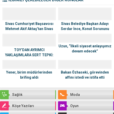
Sivas Cumhuriyet Başsavcısı
Sivas Belediye Başkan Adayı
Mehmet Akif Aktaş’tan Sivas
Serdar İnce, Konut Sorununu
Ziraat Odası’na Ziyaret
Çözmek İçin Kararlı
Uzun, “İlkeli siyaset anlayışımız
TOY’DAN AYRIMCI
devam edecek”
YAKLAŞIMLARA SERT TEPKİ:
“BU ZİHNİYET HÂLÂ PUSUDA”
Yener, birim müdürlerinden
Bakan Özhaseki, görevinden
brifing aldı
affını istedi ve istifa etti
Sağlık
Moda
Köşe Yazıları
Oyun