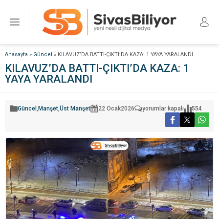
Anasayfa
»
Güncel
»
KILAVUZ’DA BATTI-ÇIKTI’DA KAZA: 1 YAYA YARALANDI
KILAVUZ’DA BATTI-ÇIKTI’DA KAZA: 1
YAYA YARALANDI
KILAVUZ’DA
Güncel
,
Manşet
,
Üst Manşet
22 Ocak
2026
yorumlar kapalı
554
BATTI-
ÇIKTI’DA
KAZA:
1
YAYA
YARALANDI
için