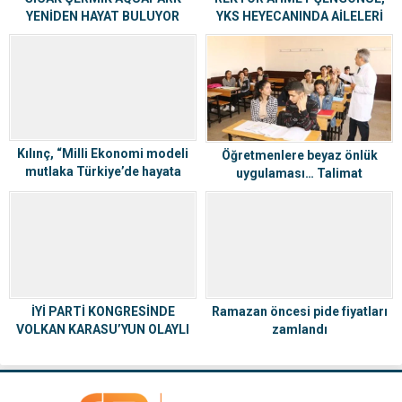
SICAK ÇERMİK AQUAPARK
REKTÖR AHMET ŞENGÖNÜL,
YENİDEN HAYAT BULUYOR
YKS HEYECANINDA AİLELERİ
YALNIZ BIRAKMADI
Kılınç, “Milli Ekonomi modeli
Öğretmenlere beyaz önlük
mutlaka Türkiye’de hayata
uygulaması… Talimat
geçmeli”
Bakanlıktan…
İYİ PARTİ KONGRESİNDE
Ramazan öncesi pide fiyatları
VOLKAN KARASU’YUN OLAYLI
zamlandı
SÖZLERİ DAMDA VURDU