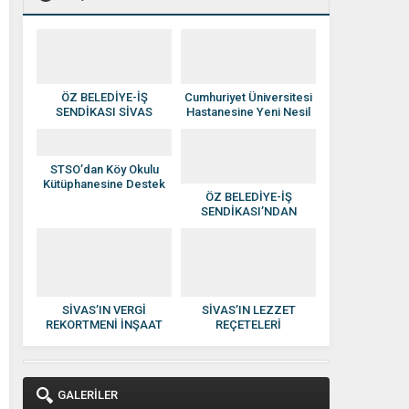
ÖZ BELEDİYE-İŞ
Cumhuriyet Üniversitesi
SENDİKASI SİVAS
Hastanesine Yeni Nesil
YÖNETİMİNE ATAMA
Anjiyografi Cihazı
YAPILDI
STSO’dan Köy Okulu
Kütüphanesine Destek
ÖZ BELEDİYE-İŞ
SENDİKASI’NDAN
HAKAN SEZERER’E
HAYIRLI OLSUN
ZİYARETİ
SİVAS’IN VERGİ
SİVAS’IN LEZZET
REKORTMENİ İNŞAAT
REÇETELERİ
DEVİ: KISACIK İNŞAAT
KADINLARIN ELİNDE
GÜVEN VE KALİTENİN
EKONOMİYE
ADI OLDU
KAZANDIRILIYOR
GALERİLER