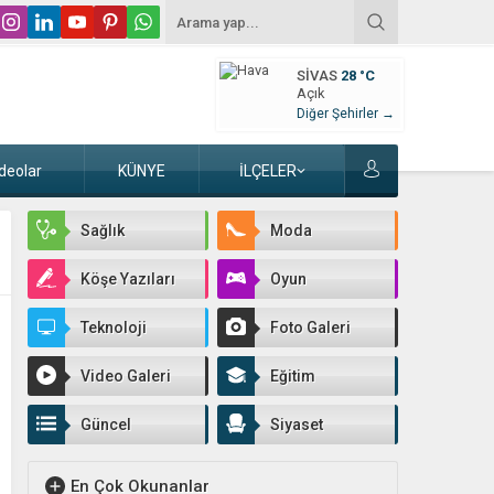
SIVAS
28 °C
Açık
Diğer Şehirler →
deolar
KÜNYE
İLÇELER
Sağlık
Moda
Köşe Yazıları
Oyun
Teknoloji
Foto Galeri
Video Galeri
Eğitim
Güncel
Siyaset
En Çok Okunanlar