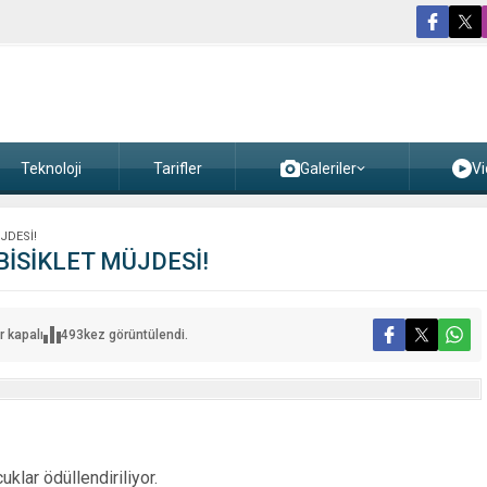
Teknoloji
Tarifler
Galeriler
Vi
JDESİ!
İSİKLET MÜJDESİ!
r kapalı
493
kez görüntülendi.
EN
İLERE
T
İ!
uklar ödüllendiriliyor.