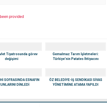
t been provided
vlet Tiyatrosunda görev
Gemalmaz Tarım İşletmeleri:
değişimi
Türkiye’nin Patates İhtiyacını
Karşılayan Aile Şirketi
Hİ SOFRASINDA ESNAFIN
ÖZ BELEDİYE-İŞ SENDİKASI SİVAS
UNLARINI DİNLEDİ
YÖNETİMİNE ATAMA YAPILDI