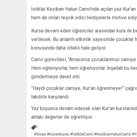
İstiklal Keziban Hatun Camii’nde açılan yaz Kur’an 
hem de onları teşvik edici hediyelerle motive ediy
Kursa devam eden öğrenciler arasından kura ile bel
verilecek. Bu anlamlı etkinlik sayesinde çocuklar
konusunda daha istekli hale geliyor.
Camii görevlileri, “Amacımız çocuklarımızı camiye a
Hem eğleniyorlar, hem öğreniyorlar. İnşallah bu hed
göndermeye davet etti.
“Haydi çocuklar camiye, Kur’an öğrenmeye!” çağrısı
takdirle karşılandı.
Yaz boyunca devam edecek olan Kur’an kurslarında 
ahlaki değerler de öğretiliyor.
#Sivas #Kurankursu #İstiklalCami #KezibanHatunCamii #Y