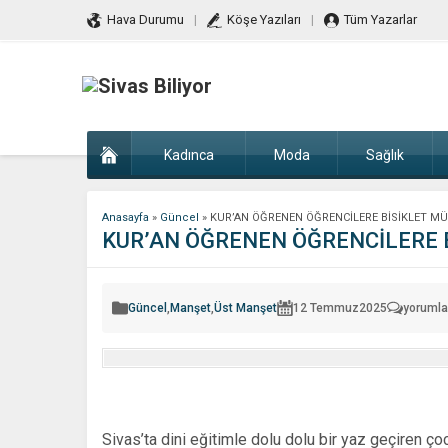
Hava Durumu
Köşe Yazıları
Tüm Yazarlar
Kadınca
Moda
Sağlık
Anasayfa
»
Güncel
»
KUR’AN ÖĞRENEN ÖĞRENCİLERE BİSİKLET MÜ
KUR’AN ÖĞRENEN ÖĞRENCİLERE B
KUR’AN
Güncel
,
Manşet
,
Üst Manşet
12 Temmuz
2025
yorumla
ÖĞREN
ÖĞRENC
BİSİKLE
MÜJDES
için
Sivas’ta dini eğitimle dolu dolu bir yaz geçiren çoc