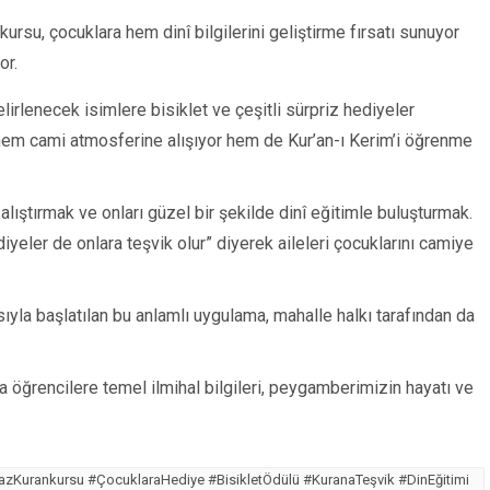
kursu, çocuklara hem dinî bilgilerini geliştirme fırsatı sunuyor
or.
irlenecek isimlere bisiklet ve çeşitli sürpriz hediyeler
 hem cami atmosferine alışıyor hem de Kur’an-ı Kerim’i öğrenme
lıştırmak ve onları güzel bir şekilde dinî eğitimle buluşturmak.
iyeler de onlara teşvik olur” diyerek aileleri çocuklarını camiye
yla başlatılan bu anlamlı uygulama, mahalle halkı tarafından da
öğrencilere temel ilmihal bilgileri, peygamberimizin hayatı ve
azKurankursu #ÇocuklaraHediye #BisikletÖdülü #KuranaTeşvik #DinEğitimi