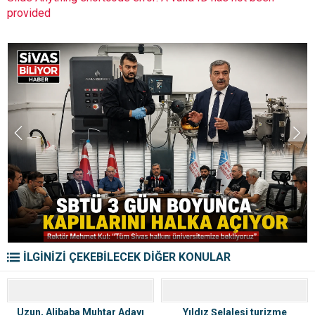
provided
İLGİNİZİ ÇEKEBİLECEK DİĞER KONULAR
Uzun, Alibaba Muhtar Adayı
Yıldız Şelalesi turizme