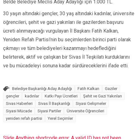
Belde Belediye Meclis Aday Adaylığı için 1.000 TL.
30 yaşın altındaki gençler, 30 yaş altındaki kadınlar, üniversite
öğrencileri, şehit ve gazi yakınları ile gazilerden başvuru
ücreti alınmayacağı vurgulayan İl Başkanı Fatih Kalkan,
Yeniden Refah Partisi’nin bu seçimlerden birinci parti olarak
çıkmayı ve tüm belediyeleri kazanmayı hedeflediğini
belirterek, aktif ve çalışkan bir Sivas İl Teşkilatı kurduklarını
ve bu mücadeleyi sonuna kadar sürdüreceklerini ifade etti.
Belediye Başkanlığı Aday Adaylığı
Fatih Kalkan
Gaziler
gençler
kadınlar
Katkı Payı Ücretleri
Şehit ve Gazi Yakınları
Sivas Haberleri
Sivas İl Başkanlığı
Siyasi Gelişmeler
Siyasi Mücade
Siyasi Partiler
Üniversite Öğrencileri
yeniden refah partisi
Yerel Seçimler
Slide Anything shortcode error: A valid ID has not been