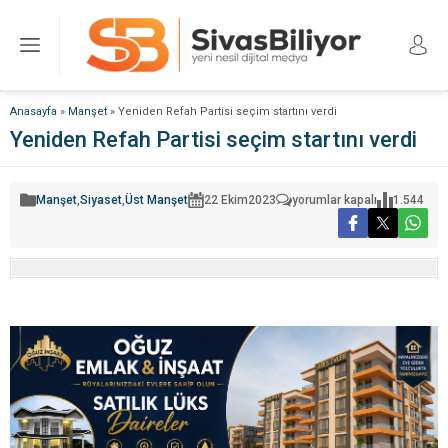
Anasayfa
»
Manşet
»
Yeniden Refah Partisi seçim startını verdi
Yeniden Refah Partisi seçim startını verdi
Yeniden
Manşet
,
Siyaset
,
Üst Manşet
22 Ekim
2023
yorumlar kapalı
1.544
Refah
Partisi
seçim
startını
verdi
için