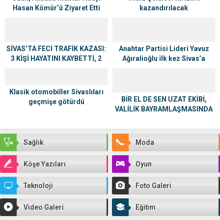
Hasan Kömür’ü Ziyaret Etti
kazandırılacak
SİVAS’TA FECİ TRAFİK KAZASI:
Anahtar Partisi Lideri Yavuz
3 KİŞİ HAYATINI KAYBETTİ, 2
Ağıralioğlu ilk kez Sivas’a
KİŞİ YARALANDI
geliyor—Görüntülü haber
Klasik otomobiller Sivaslıları
BİR EL DE SEN UZAT EKİBİ,
geçmişe götürdü
VALİLİK BAYRAMLAŞMASINDA
YERİNİ ALDI
Sağlık
Moda
Köşe Yazıları
Oyun
Teknoloji
Foto Galeri
Video Galeri
Eğitim