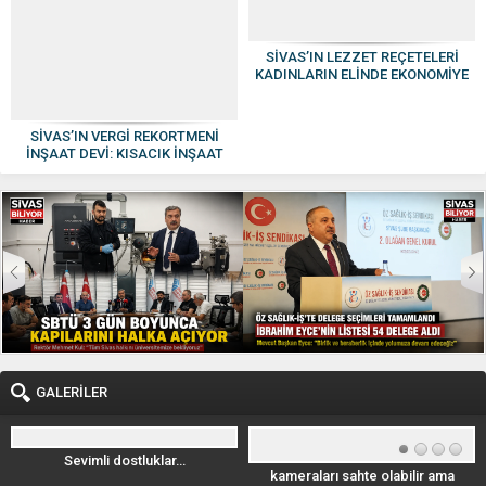
SİVAS’IN LEZZET REÇETELERİ
KADINLARIN ELİNDE EKONOMİYE
KAZANDIRILIYOR
SİVAS’IN VERGİ REKORTMENİ
İNŞAAT DEVİ: KISACIK İNŞAAT
GÜVEN VE KALİTENİN ADI OLDU
GALERİLER
Sevimli dostluklar…
kameraları sahte olabilir ama