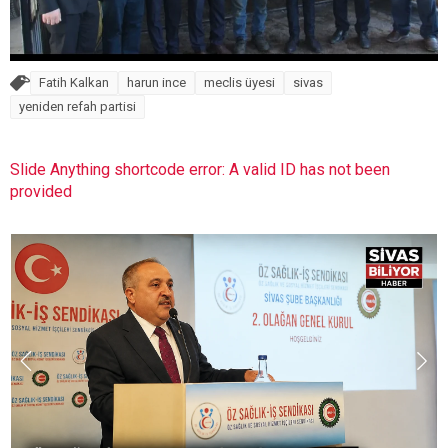
Fatih Kalkan
harun ince
meclis üyesi
sivas
yeniden refah partisi
Slide Anything shortcode error: A valid ID has not been
provided