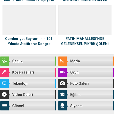
hayatını kaybetti
MÜJDESİ
Cumhuriyet Bayramı’nın 101.
FATİH MAHALLESİ’NDE
Yılında Atatürk ve Kongre
GELENEKSEL PİKNİK ŞÖLENİ
Müzesi’nde Anlamlı Sergi
BAŞLADI
Sağlık
Moda
Köşe Yazıları
Oyun
Teknoloji
Foto Galeri
Video Galeri
Eğitim
Güncel
Siyaset