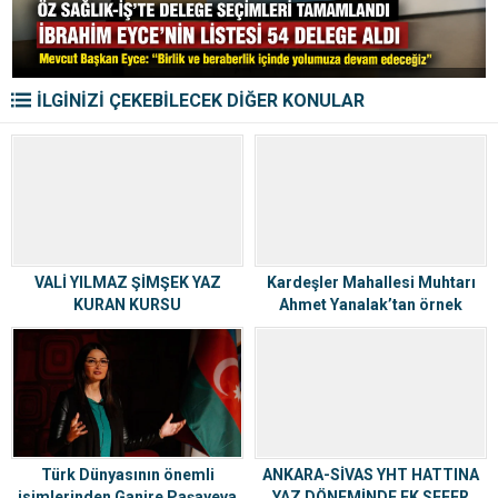
İLGİNİZİ ÇEKEBİLECEK DİĞER KONULAR
VALİ YILMAZ ŞİMŞEK YAZ
Kardeşler Mahallesi Muhtarı
KURAN KURSU
Ahmet Yanalak’tan örnek
ÖĞRENCİLERİYLE BULUŞTU
davranış…
Türk Dünyasının önemli
ANKARA-SİVAS YHT HATTINA
isimlerinden Ganire Paşayeva
YAZ DÖNEMİNDE EK SEFER