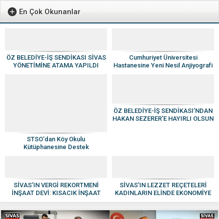
En Çok Okunanlar
ÖZ BELEDİYE-İŞ SENDİKASI SİVAS
Cumhuriyet Üniversitesi
YÖNETİMİNE ATAMA YAPILDI
Hastanesine Yeni Nesil Anjiyografi
Cihazı
ÖZ BELEDİYE-İŞ SENDİKASI’NDAN
HAKAN SEZERER’E HAYIRLI OLSUN
ZİYARETİ
STSO’dan Köy Okulu
Kütüphanesine Destek
SİVAS’IN VERGİ REKORTMENİ
SİVAS’IN LEZZET REÇETELERİ
İNŞAAT DEVİ: KISACIK İNŞAAT
KADINLARIN ELİNDE EKONOMİYE
GÜVEN VE KALİTENİN ADI OLDU
KAZANDIRILIYOR