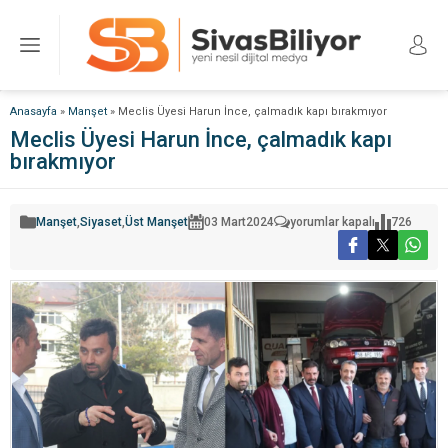
Anasayfa
»
Manşet
»
Meclis Üyesi Harun İnce, çalmadık kapı bırakmıyor
Meclis Üyesi Harun İnce, çalmadık kapı
bırakmıyor
Meclis
Manşet
,
Siyaset
,
Üst Manşet
03 Mart
2024
yorumlar kapalı
726
Üyesi
Harun
İnce,
çalmadık
kapı
bırakmıyor
için