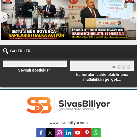
GALERİLER
evimli dostluklar…
kameraları sahte olabilir ama
Geyik Leo
mutlulukları gerçek…
www.sivasbiliyor.com