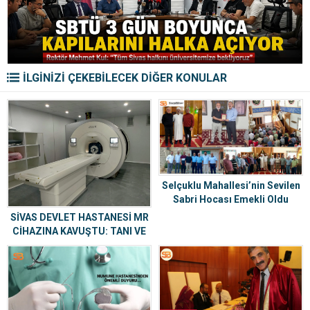
İLGİNİZİ ÇEKEBİLECEK DİĞER KONULAR
Selçuklu Mahallesi’nin Sevilen
Sabri Hocası Emekli Oldu
SİVAS DEVLET HASTANESİ MR
CİHAZINA KAVUŞTU: TANI VE
TEDAVİDE YENİ DÖNEM