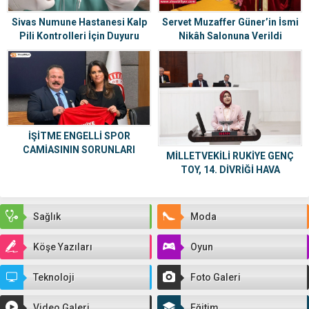
Sivas Numune Hastanesi Kalp
Servet Muzaffer Güner’in İsmi
Pili Kontrolleri İçin Duyuru
Nikâh Salonuna Verildi
İŞİTME ENGELLİ SPOR
CAMİASININ SORUNLARI
MİLLETVEKİLİ RUKİYE GENÇ
TBMM GÜNDEMİNDE
TOY, 14. DİVRİĞİ HAVA
KAMPÜSÜNÜ TBMM
GÜNDEMİNE TAŞIDI
Sağlık
Moda
Köşe Yazıları
Oyun
Teknoloji
Foto Galeri
Video Galeri
Eğitim