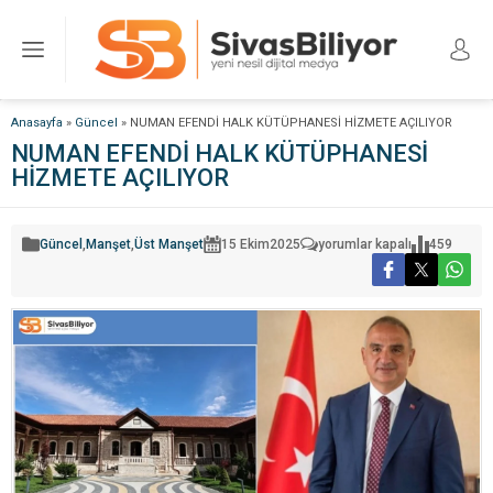
Anasayfa
»
Güncel
»
NUMAN EFENDİ HALK KÜTÜPHANESİ HİZMETE AÇILIYOR
NUMAN EFENDİ HALK KÜTÜPHANESİ
HİZMETE AÇILIYOR
NUMAN
Güncel
,
Manşet
,
Üst Manşet
15 Ekim
2025
yorumlar kapalı
459
EFENDİ
HALK
KÜTÜPHANESİ
HİZMETE
AÇILIYOR
için