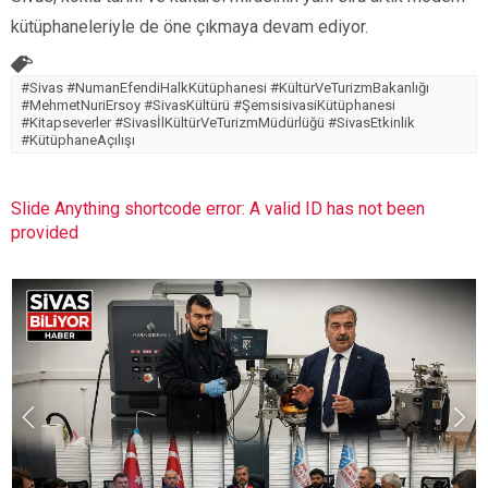
kütüphaneleriyle de öne çıkmaya devam ediyor.
#Sivas #NumanEfendiHalkKütüphanesi #KültürVeTurizmBakanlığı
#MehmetNuriErsoy #SivasKültürü #ŞemsisivasiKütüphanesi
#Kitapseverler #SivasİlKültürVeTurizmMüdürlüğü #SivasEtkinlik
#KütüphaneAçılışı
Slide Anything shortcode error: A valid ID has not been
provided