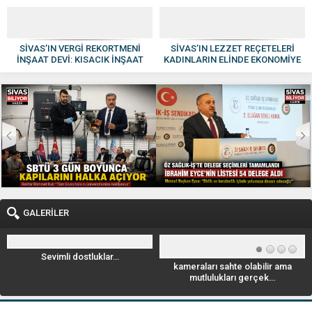
ZİYARETİ
SİVAS’IN VERGİ REKORTMENİ
SİVAS’IN LEZZET REÇETELERİ
İNŞAAT DEVİ: KISACIK İNŞAAT
KADINLARIN ELİNDE EKONOMİYE
GÜVEN VE KALİTENİN ADI OLDU
KAZANDIRILIYOR
GALERİLER
Sevimli dostluklar…
kameraları sahte olabilir ama
mutlulukları gerçek…