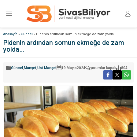
Anasayfa
»
Güncel
»
Pidenin ardından somun ekmeğe de zam yolda…
Pidenin ardından somun ekmeğe de zam
yolda…
Pidenin
Güncel
,
Manşet
,
Üst Manşet
19 Mayıs
2024
yorumlar kapalı
804
ardından
somun
ekmeğe
de
zam
yolda…
için