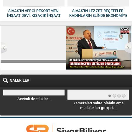
SİVAS’IN VERGİ REKORTMENİ
SİVAS’IN LEZZET REÇETELERİ
İNŞAAT DEVİ: KISACIK İNŞAAT
KADINLARIN ELİNDE EKONOMİYE
GÜVEN VE KALİTENİN ADI OLDU
KAZANDIRILIYOR
GALERİLER
Sevimli dostluklar…
kameraları sahte olabilir ama
mutlulukları gerçek…