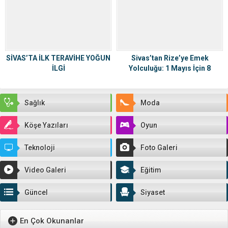
SİVAS’TA İLK TERAVİHE YOĞUN
Sivas’tan Rize’ye Emek
İLGİ
Yolculuğu: 1 Mayıs İçin 8
Otobüs Yola Çıkıyor!
Sağlık
Moda
Köşe Yazıları
Oyun
Teknoloji
Foto Galeri
Video Galeri
Eğitim
Güncel
Siyaset
En Çok Okunanlar