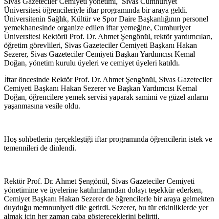
Sivas Gazeteciler Cemiyeti yönetimi, Sivas Cumhuriyet
Üniversitesi öğrencileriyle iftar programında bir araya geldi.
Üniversitenin Sağlık, Kültür ve Spor Daire Başkanlığının personel
yemekhanesinde organize edilen iftar yemeğine, Cumhuriyet
Üniversitesi Rektörü Prof. Dr. Ahmet Şengönül, rektör yardımcıları,
öğretim görevlileri, Sivas Gazeteciler Cemiyeti Başkanı Hakan
Sezerer, Sivas Gazeteciler Cemiyeti Başkan Yardımcısı Kemal
Doğan, yönetim kurulu üyeleri ve cemiyet üyeleri katıldı.
İftar öncesinde Rektör Prof. Dr. Ahmet Şengönül, Sivas Gazeteciler
Cemiyeti Başkanı Hakan Sezerer ve Başkan Yardımcısı Kemal
Doğan, öğrencilere yemek servisi yaparak samimi ve güzel anların
yaşanmasına vesile oldu.
Hoş sohbetlerin gerçekleştiği iftar programında öğrencilerin istek ve
temennileri de dinlendi.
Rektör Prof. Dr. Ahmet Şengönül, Sivas Gazeteciler Cemiyeti
yönetimine ve üyelerine katılımlarından dolayı teşekkür ederken,
Cemiyet Başkanı Hakan Sezerer de öğrencilerle bir araya gelmekten
duyduğu memnuniyeti dile getirdi. Sezerer, bu tür etkinliklerde yer
almak için her zaman çaba göstereceklerini belirtti.