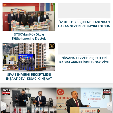
Cihazı
ÖZ BELEDİYE-İŞ SENDİKASI’NDAN
HAKAN SEZERER’E HAYIRLI OLSUN
ZİYARETİ
STSO’dan Köy Okulu
Kütüphanesine Destek
SİVAS’IN LEZZET REÇETELERİ
KADINLARIN ELİNDE EKONOMİYE
KAZANDIRILIYOR
SİVAS’IN VERGİ REKORTMENİ
İNŞAAT DEVİ: KISACIK İNŞAAT
GÜVEN VE KALİTENİN ADI OLDU