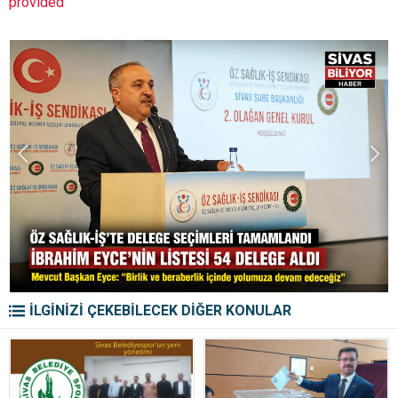
provided
İLGİNİZİ ÇEKEBİLECEK DİĞER KONULAR