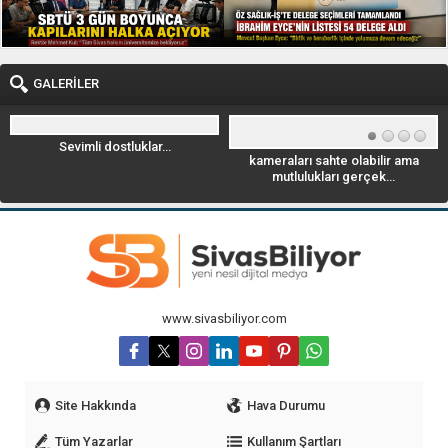
GALERİLER
Sevimli dostluklar…
kameraları sahte olabilir ama
Geyi
mutlulukları gerçek…
www.sivasbiliyor.com
Site Hakkında
Hava Durumu
Tüm Yazarlar
Kullanım Şartları