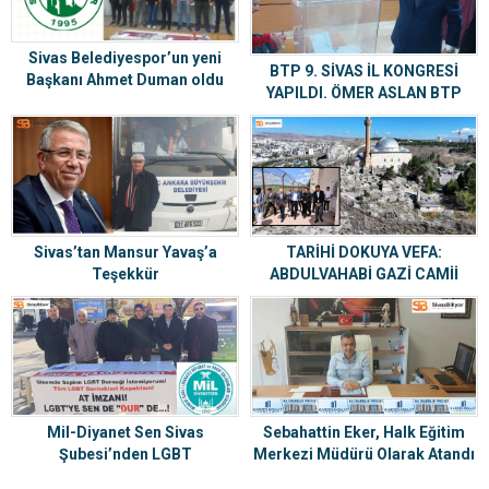
Sivas Belediyespor’un yeni
BTP 9. SİVAS İL KONGRESİ
Başkanı Ahmet Duman oldu
YAPILDI. ÖMER ASLAN BTP
SİVAS İL BAŞKANI SEÇİLDİ
Sivas’tan Mansur Yavaş’a
TARİHİ DOKUYA VEFA:
Teşekkür
ABDULVAHABİ GAZİ CAMİİ
ÇEVRESİ YENİLENİYOR
Mil-Diyanet Sen Sivas
Sebahattin Eker, Halk Eğitim
Şubesi’nden LGBT
Merkezi Müdürü Olarak Atandı
Derneklerinin Kapatılması İçin