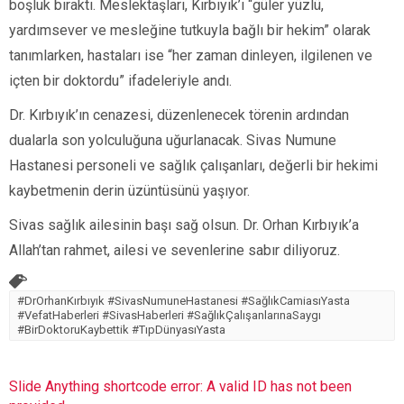
boşluk bıraktı. Meslektaşları, Kırbıyık’ı “güler yüzlü,
yardımsever ve mesleğine tutkuyla bağlı bir hekim” olarak
tanımlarken, hastaları ise “her zaman dinleyen, ilgilenen ve
içten bir doktordu” ifadeleriyle andı.
Dr. Kırbıyık’ın cenazesi, düzenlenecek törenin ardından
dualarla son yolculuğuna uğurlanacak. Sivas Numune
Hastanesi personeli ve sağlık çalışanları, değerli bir hekimi
kaybetmenin derin üzüntüsünü yaşıyor.
Sivas sağlık ailesinin başı sağ olsun. Dr. Orhan Kırbıyık’a
Allah’tan rahmet, ailesi ve sevenlerine sabır diliyoruz.
#DrOrhanKırbıyık #SivasNumuneHastanesi #SağlıkCamiasıYasta
#VefatHaberleri #SivasHaberleri #SağlıkÇalışanlarınaSaygı
#BirDoktoruKaybettik #TıpDünyasıYasta
Slide Anything shortcode error: A valid ID has not been