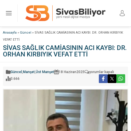
Anasayfa
»
Güncel
»
SİVAS SAĞLIK CAMİASININ ACI KAYBI: DR. ORHAN KIRBIYIK
VEFAT ETTİ
SİVAS SAĞLIK CAMİASININ ACI KAYBI: DR.
ORHAN KIRBIYIK VEFAT ETTİ
SİVAS
Güncel
,
Manşet
,
Üst Manşet
18 Haziran
2025
yorumlar kapalı
SAĞLIK
3.666
CAMİASININ
ACI
KAYBI:
DR.
ORHAN
KIRBIYIK
VEFAT
ETTİ
için