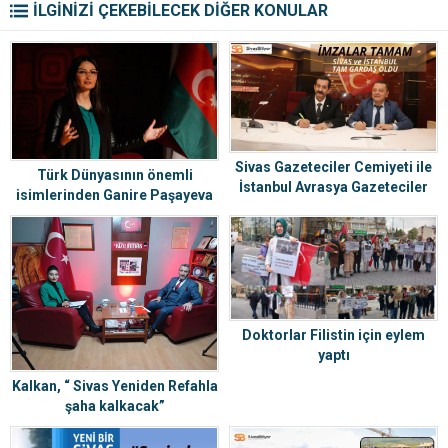
İLGİNİZİ ÇEKEBİLECEK DİĞER KONULAR
Sivas Gazeteciler Cemiyeti ile
Türk Dünyasının önemli
İstanbul Avrasya Gazeteciler
isimlerinden Ganire Paşayeva
Cemiyeti arasında ‘kardeş
hayatını kaybetti
cemiyet’ protokolü imzalandı.
Doktorlar Filistin için eylem
yaptı
Kalkan, “ Sivas Yeniden Refahla
şaha kalkacak”