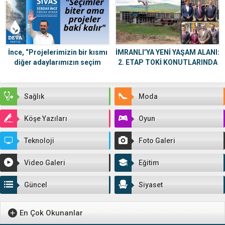
İnce, “Projelerimizin bir kısmı
İMRANLI’YA YENİ YAŞAM ALANI:
diğer adaylarımızın seçim
2. ETAP TOKİ KONUTLARINDA
vaatleri arasında”
START VERİLDİ
Sağlık
Moda
Köşe Yazıları
Oyun
Teknoloji
Foto Galeri
Video Galeri
Eğitim
Güncel
Siyaset
En Çok Okunanlar