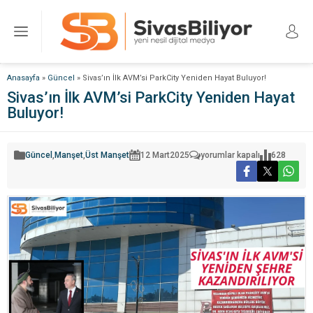
Anasayfa
»
Güncel
»
Sivas’ın İlk AVM’si ParkCity Yeniden Hayat Buluyor!
Sivas’ın İlk AVM’si ParkCity Yeniden Hayat
Buluyor!
Sivas’ın
Güncel
,
Manşet
,
Üst Manşet
12 Mart
2025
yorumlar kapalı
628
İlk
AVM’si
ParkCity
Yeniden
Hayat
Buluyor!
için