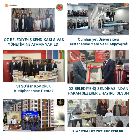
Cumhuriyet Üniversitesi
ÖZ BELEDİYE-İŞ SENDİKASI SİVAS
Hastanesine Yeni Nesil Anjiyografi
YÖNETİMİNE ATAMA YAPILDI
Cihazı
STSO’dan Köy Okulu
ÖZ BELEDİYE-İŞ SENDİKASI’NDAN
Kütüphanesine Destek
HAKAN SEZERER’E HAYIRLI OLSUN
ZİYARETİ
SİVAS’IN LEZZET REÇETELERİ