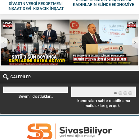
SİVAS’IN VERGİ REKORTMENİ
KADINLARIN ELİNDE EKONOMİYE
İNŞAAT DEVİ: KISACIK İNŞAAT
KAZANDIRILIYOR
GÜVEN VE KALİTENİN ADI OLDU
GALERİLER
Sevimli dostluklar…
kameraları sahte olabilir ama
mutlulukları gerçek…