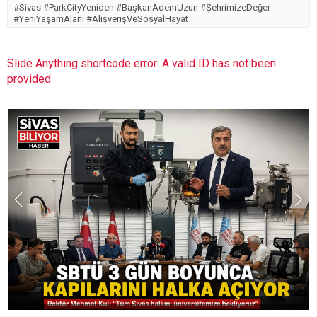
#Sivas #ParkCityYeniden #BaşkanAdemUzun #ŞehrimizeDeğer
#YeniYaşamAlanı #AlışverişVeSosyalHayat
Slide Anything shortcode error: A valid ID has not been
provided