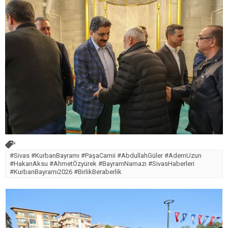
#Sivas #KurbanBayramı #PaşaCamii #AbdullahGüler #AdemUzun
#HakanAksu #AhmetÖzyürek #BayramNamazı #SivasHaberleri
#KurbanBayramı2026 #BirlikBeraberlik