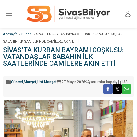
Anasayfa
»
Güncel
»
SİVAS’TA KURBAN BAYRAMI COŞKUSU: VATANDAŞLAR
SABAHIN İLK SAATLERİNDE CAMİLERE AKIN ETTİ
SİVAS’TA KURBAN BAYRAMI COŞKUSU:
VATANDAŞLAR SABAHIN İLK
SAATLERİNDE CAMİLERE AKIN ETTİ
SİVAS’TA
Güncel
,
Manşet
,
Üst Manşet
27 Mayıs
2026
yorumlar kapalı
133
KURBAN
BAYRAMI
COŞKUSU:
VATANDAŞLAR
SABAHIN
İLK
SAATLERİNDE
CAMİLERE
AKIN
ETTİ
için