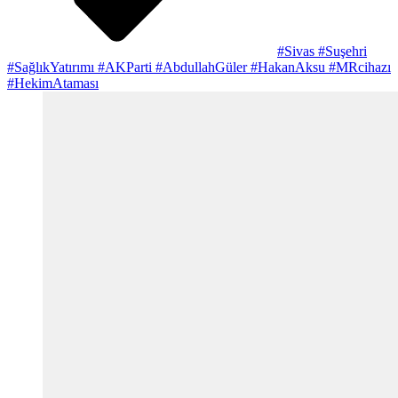
#Sivas #Suşehri
#SağlıkYatırımı #AKParti #AbdullahGüler #HakanAksu #MRcihazı
#HekimAtaması