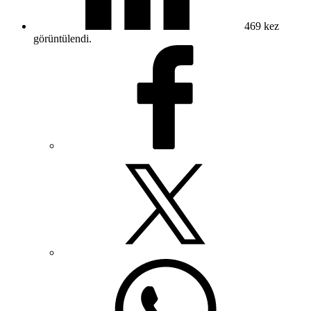
469
kez
görüntülendi.