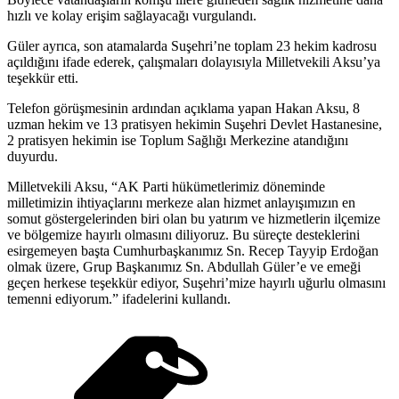
hızlı ve kolay erişim sağlayacağı vurgulandı.
Güler ayrıca, son atamalarda Suşehri’ne toplam 23 hekim kadrosu
açıldığını ifade ederek, çalışmaları dolayısıyla Milletvekili Aksu’ya
teşekkür etti.
Telefon görüşmesinin ardından açıklama yapan Hakan Aksu, 8
uzman hekim ve 13 pratisyen hekimin Suşehri Devlet Hastanesine,
2 pratisyen hekimin ise Toplum Sağlığı Merkezine atandığını
duyurdu.
Milletvekili Aksu, “AK Parti hükümetlerimiz döneminde
milletimizin ihtiyaçlarını merkeze alan hizmet anlayışımızın en
somut göstergelerinden biri olan bu yatırım ve hizmetlerin ilçemize
ve bölgemize hayırlı olmasını diliyoruz. Bu süreçte desteklerini
esirgemeyen başta Cumhurbaşkanımız Sn. Recep Tayyip Erdoğan
olmak üzere, Grup Başkanımız Sn. Abdullah Güler’e ve emeği
geçen herkese teşekkür ediyor, Suşehri’mize hayırlı uğurlu olmasını
temenni ediyorum.” ifadelerini kullandı.