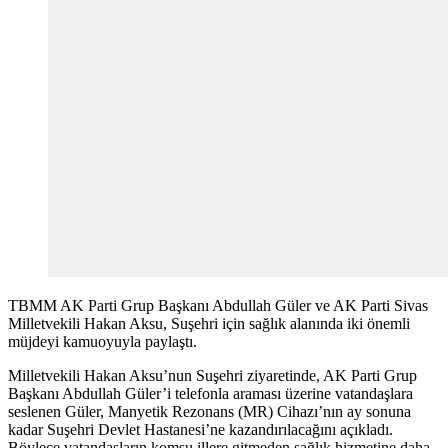
TBMM AK Parti Grup Başkanı Abdullah Güler ve AK Parti Sivas
Milletvekili Hakan Aksu, Suşehri için sağlık alanında iki önemli
müjdeyi kamuoyuyla paylaştı.
Milletvekili Hakan Aksu’nun Suşehri ziyaretinde, AK Parti Grup
Başkanı Abdullah Güler’i telefonla araması üzerine vatandaşlara
seslenen Güler, Manyetik Rezonans (MR) Cihazı’nın ay sonuna
kadar Suşehri Devlet Hastanesi’ne kazandırılacağını açıkladı.
Böylece vatandaşların komşu illere gitmeden sağlık hizmetine daha