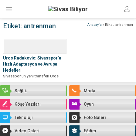
Etiket:
antrenman
Anasayfa
»
Etiket: antrenman
Uros Radakovic: Sivasspor’a
Hızlı Adaptasyon ve Avrupa
Hedefleri
Sivasspor’un yeni transferi Uros
Radakovic, kulübe hızlı bir
adaptasyon süreci geçiriyor. Bugün
Sağlık
Moda
antrenman öncesinde basın...
Köşe Yazıları
Oyun
Teknoloji
Foto Galeri
Video Galeri
Eğitim