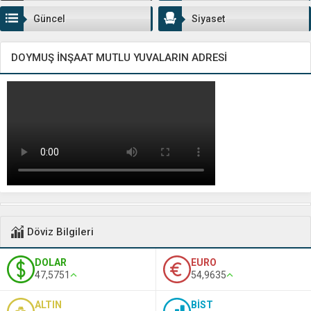
Güncel
Siyaset
DOYMUŞ İNŞAAT MUTLU YUVALARIN ADRESİ
Döviz Bilgileri
DOLAR
EURO
47,5751
54,9635
ALTIN
BİST