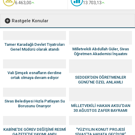
6.463,00
13.703,13
Rastgele Konular
Tamer Karadağlı Devlet Tiyatroları
Milletvekili Abdullah Güler, Sivas
Genel Müdürü olarak atandı
Öğretmen Akademisi İnşaatını
Yerinde İnceledi
Vali Şimşek esnafların derdine
SEDDER’DEN ÖĞRETMENLER
ortak olmaya devam ediyor
GÜNÜ’NE ÖZEL ANLAMLI
BULUŞMA
Sivas Belediyesi Hızla Patlayan Su
MİLLETVEKİLİ HAKAN AKSU’DAN
Borusunu Onarıyor
30 AĞUSTOS ZAFER BAYRAMI
MESAJI
KABİNE’DE GÖREV DEĞİŞİMİ RESMİ
“YÜZYILIN KONUT PROJESİ
GAZETE’DE YAYIMLANDI
SİVAS’TA HAYATA GEÇİYOR”