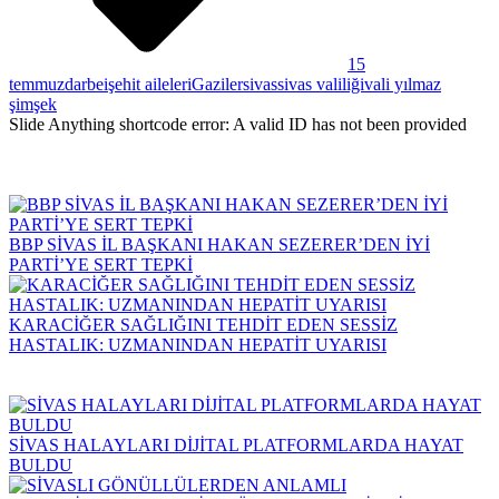
15
temmuz
darbeişehit aileleri
Gaziler
sivas
sivas valiliği
vali yılmaz
şimşek
Slide Anything shortcode error: A valid ID has not been provided
BBP SİVAS İL BAŞKANI HAKAN SEZERER’DEN İYİ
PARTİ’YE SERT TEPKİ
KARACİĞER SAĞLIĞINI TEHDİT EDEN SESSİZ
HASTALIK: UZMANINDAN HEPATİT UYARISI
SİVAS HALAYLARI DİJİTAL PLATFORMLARDA HAYAT
BULDU