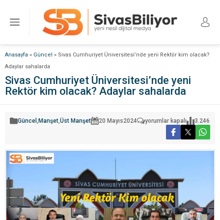
Anasayfa
»
Güncel
»
Sivas Cumhuriyet Üniversitesi’nde yeni Rektör kim olacak?
Adaylar sahalarda
Sivas Cumhuriyet Üniversitesi’nde yeni
Rektör kim olacak? Adaylar sahalarda
Sivas
Güncel
,
Manşet
,
Üst Manşet
20 Mayıs
2024
yorumlar kapalı
3.246
Cumhuriyet
Üniversitesi’nde
yeni
Rektör
kim
olacak?
Adaylar
sahalarda
için