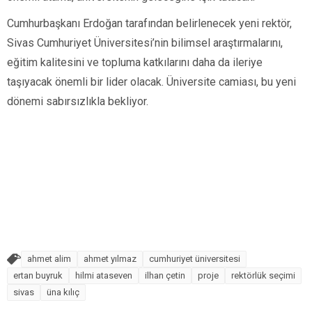
Cumhurbaşkanı Erdoğan tarafından belirlenecek yeni rektör,
Sivas Cumhuriyet Üniversitesi’nin bilimsel araştırmalarını,
eğitim kalitesini ve topluma katkılarını daha da ileriye
taşıyacak önemli bir lider olacak. Üniversite camiası, bu yeni
dönemi sabırsızlıkla bekliyor.
ahmet alim
ahmet yılmaz
cumhuriyet üniversitesi
ertan buyruk
hilmi ataseven
ilhan çetin
proje
rektörlük seçimi
sivas
üna kılıç