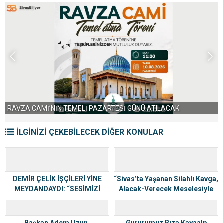
SİVAS’TA 5 BİN KİŞİYE AYRAN AŞI İKRAMI
İLGİNİZİ ÇEKEBİLECEK DİĞER KONULAR
DEMİR ÇELİK İŞÇİLERİ YİNE
“Sivas’ta Yaşanan Silahlı Kavga,
MEYDANDAYDI: “SESİMİZİ
Alacak-Verecek Meselesiyle
DUYUN”
Patlak Verdi”
Başkan Adem Uzun,
Gururumuz Rıza Kayaalp