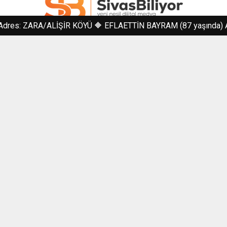
 ZARA/ALİŞİR KÖYÜ 🔶 EFLAETTİN BAYRAM (87 yaşında) Adres:
www.sivasbiliyor.com
Site Hakkında
Hava Durumu
Tüm Yazarlar
Kullanım Şartları
Foto Galeri
Kadınca
Magazin
Moda
Oyun
Sağlık
Teknoloji
Video Galeri