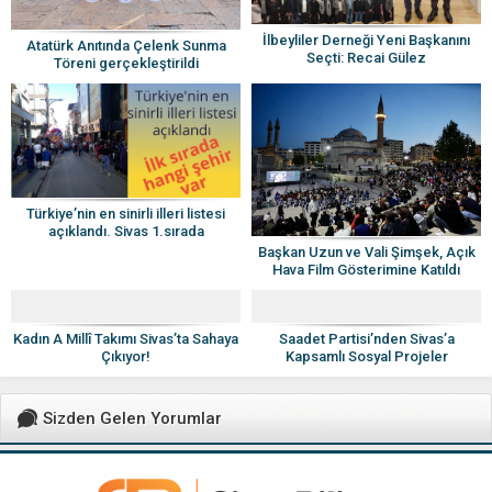
İlbeyliler Derneği Yeni Başkanını
Atatürk Anıtında Çelenk Sunma
Seçti: Recai Gülez
Töreni gerçekleştirildi
Türkiye’nin en sinirli illeri listesi
açıklandı. Sivas 1.sırada
Başkan Uzun ve Vali Şimşek, Açık
Hava Film Gösterimine Katıldı
Kadın A Millî Takımı Sivas’ta Sahaya
Saadet Partisi’nden Sivas’a
Çıkıyor!
Kapsamlı Sosyal Projeler
Sizden Gelen Yorumlar