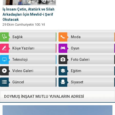
İş İnsanı Çetin, Atatürk ve Silah
Arkadaşları İçin Mevlid-i Şerif
Okutacak
29 Ekim Cumhuriyetin 100. Yıl
kapsamında ülke genelinde olduğu
gibi Sivas’ta da bir dizi programlar...
Sağlık
Moda
Köşe Yazıları
Oyun
Teknoloji
Foto Galeri
Video Galeri
Eğitim
Güncel
Siyaset
DOYMUŞ İNŞAAT MUTLU YUVALARIN ADRESİ
Video
oynatıcı