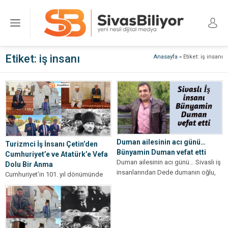
Etiket:
iş insanı
Anasayfa
»
Etiket: iş insanı
Duman ailesinin acı günü…
Turizmci İş İnsanı Çetin’den
Bünyamin Duman vefat etti
Cumhuriyet’e ve Atatürk’e Vefa
Duman ailesinin acı günü… Sivaslı iş
Dolu Bir Anma
insanlarından Dede dumanın oğlu,
Cumhuriyet’in 101. yıl dönümünde
Tarihi Behrampaşa otelinin sahibi
Sivas, unutulmayacak bir anmaya ev
Rıfat,...
sahipliği yapmaya hazırlanıyor. Ege
ve Akdeniz...