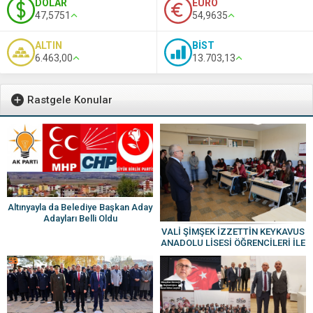
DOLAR
EURO
47,5751
54,9635
ALTIN
BİST
6.463,00
13.703,13
Rastgele Konular
Altınyayla da Belediye Başkan Aday
Adayları Belli Oldu
VALİ ŞİMŞEK İZZETTİN KEYKAVUS
ANADOLU LİSESİ ÖĞRENCİLERİ İLE
BİR ARAYA GELDİ