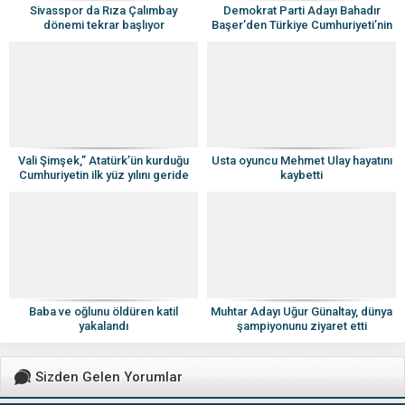
Sivasspor da Rıza Çalımbay
Demokrat Parti Adayı Bahadır
dönemi tekrar başlıyor
Başer’den Türkiye Cumhuriyeti’nin
100. Yılına Özel 100 Proje
Vali Şimşek,” Atatürk’ün kurduğu
Usta oyuncu Mehmet Ulay hayatını
Cumhuriyetin ilk yüz yılını geride
kaybetti
bıraktık”
Baba ve oğlunu öldüren katil
Muhtar Adayı Uğur Günaltay, dünya
yakalandı
şampiyonunu ziyaret etti
Sizden Gelen Yorumlar