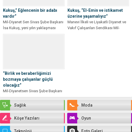
mesajında birlik ve beraberliğin...
Kukuş,” Eğlencenin bir adabı
Kukuş, “El-Emin ve istikamet
vardır”
üzerine yaşamalıyız”
Mil-Diyanet Sen Sivas Şube Başkanı
Manevi İlkeli ve Liyakatli Diyanet ve
İsa Kukuş, yeni yılın yaklaşması
Vakıf Çalışanları Sendikası Mil-
münasebetiyle “Yılbaşının Bizim İçin
Diyanet Sen Sivas Şube Başkanı
Önemi”...
İsa...
“Birlik ve beraberliğimizi
bozmaya çalışanlar güçlü
olacağız”
Mil-Diyanetsen Sivas Şube Başkanı
İsa KUKUŞ birlik ve beraberliğimizi
bozmaya çalışanlara inat Kurban
Sağlık
Moda
Bayramının bu...
Köşe Yazıları
Oyun
Teknoloji
Foto Galeri