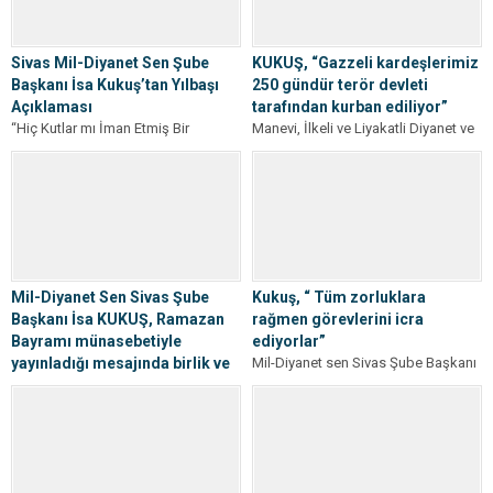
Sivas Mil-Diyanet Sen Şube
KUKUŞ, “Gazzeli kardeşlerimiz
Başkanı İsa Kukuş’tan Yılbaşı
250 gündür terör devleti
Açıklaması
tarafından kurban ediliyor”
“Hiç Kutlar mı İman Etmiş Bir
Manevi, İlkeli ve Liyakatli Diyanet ve
Müslüman Yılbaşı?” Manevi, İlkeli ve
Vakıf Çalışanları Sendikası Mil-
Liyakatli Diyanet ve Vakıf...
Diyanet Sen Sivas Şube Başkanı
İsa...
Mil-Diyanet Sen Sivas Şube
Kukuş, “ Tüm zorluklara
Başkanı İsa KUKUŞ, Ramazan
rağmen görevlerini icra
Bayramı münasebetiyle
ediyorlar”
yayınladığı mesajında birlik ve
Mil-Diyanet sen Sivas Şube Başkanı
beraberliğin önemine dikkat
İsa Kukuş, 10 Ocak çalışan
çekti.
gazeteciler günü kutladı. 10 Ocak...
Mil-Diyanet Sen Sivas Şube Başkanı
İsa KUKUŞ, Ramazan Bayramı
münasebetiyle yayınladığı