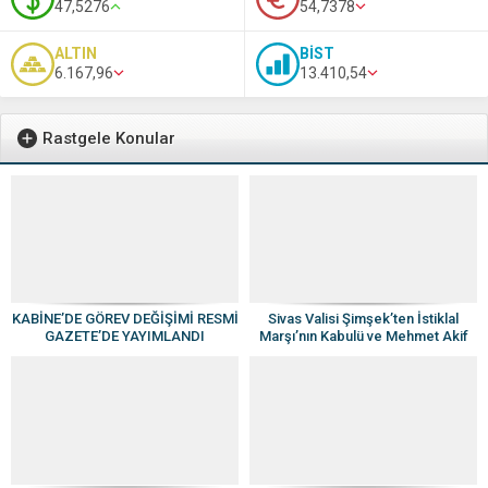
47,5276
54,7378
ALTIN
BİST
6.167,96
13.410,54
Rastgele Konular
KABİNE’DE GÖREV DEĞİŞİMİ RESMİ
Sivas Valisi Şimşek’ten İstiklal
GAZETE’DE YAYIMLANDI
Marşı’nın Kabulü ve Mehmet Akif
Ersoy’u Anma Günü Mesajı