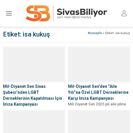
Etiket:
isa kukuş
Anasayfa
»
Etiket: isa kukuş
Mil-Diyanet Sen Sivas
Mil-Diyanet Sen’den “Aile
Şubesi’nden LGBT
Yılı”na Özel LGBT Derneklerine
Derneklerinin Kapatılması İçin
Karşı İmza Kampanyası
İmza Kampanyası
Mili Diyanet Sen 2025 yılı aile yılına
Mil-Diyanet Sen Sivas Şube Başkanı
dikkat çekerek, LGBT derneklerine
İsa Kukuş, LGBT derneklerinin
karşı önemli atımlar atıyor....
kapatılması ve tüm faaliyetlerinin
yasaklanması için...