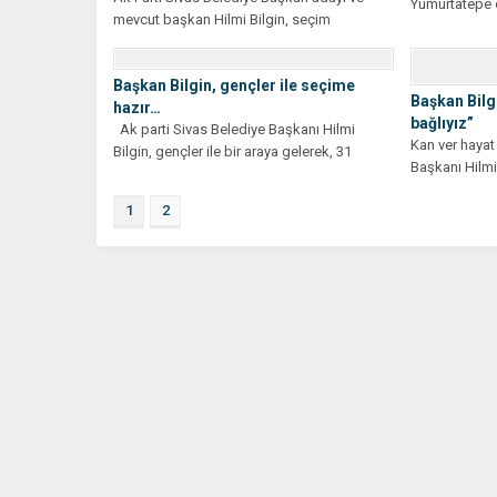
Yumurtatepe 
mevcut başkan Hilmi Bilgin, seçim
araziyi muhte
çalışmalarına hız kesmeden...
Başkan Bilgin, gençler ile seçime
Başkan Bilg
hazır…
bağlıyız”
Ak parti Sivas Belediye Başkanı Hilmi
Kan ver hayat
Bilgin, gençler ile bir araya gelerek, 31
Başkanı Hilmi 
Martta...
yanında bulun
1
2