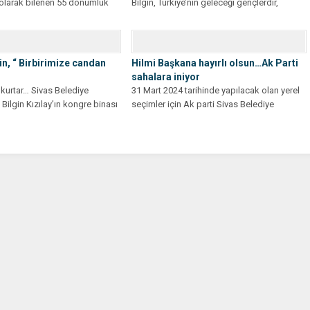
olarak bilenen 55 dönümlük
Bilgin, Türkiye’nin geleceği gençlerdir,
şem bir bölge parkı ve...
gençlerin geleceği ise Türkiye’dir” dedi....
in, “ Birbirimize candan
Hilmi Başkana hayırlı olsun…Ak Parti
sahalara iniyor
 kurtar… Sivas Belediye
31 Mart 2024 tarihinde yapılacak olan yerel
Bilgin Kızılay’ın kongre binası
seçimler için Ak parti Sivas Belediye
un kan...
Başkanı Avukat...