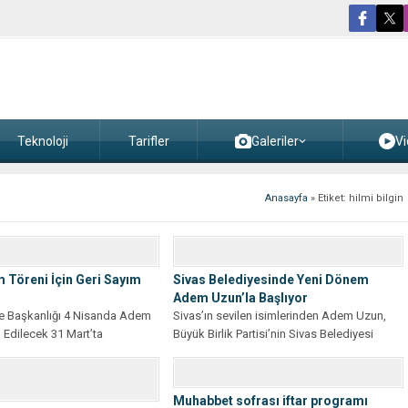
Teknoloji
Tarifler
Galeriler
Vi
Anasayfa
»
Etiket: hilmi bilgin
m Töreni İçin Geri Sayım
Sivas Belediyesinde Yeni Dönem
Adem Uzun’la Başlıyor
ye Başkanlığı 4 Nisanda Adem
Sivas’ın sevilen isimlerinden Adem Uzun,
 Edilecek 31 Mart’ta
Büyük Birlik Partisi’nin Sivas Belediyesi
en yerel seçimlerde Sivas...
Başkan Adayı olarak çıktığı yolda...
Muhabbet sofrası iftar programı