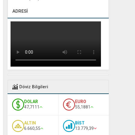
ADRESİ
Döviz Bilgileri
DOLAR
EURO
47,7111
55,1881
ALTIN
BİST
6.660,55
13.779,39