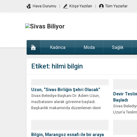
Hava Durumu
Köşe Yazıları
Tüm Yazarlar
Kadınca
Moda
Sağlık
Etiket:
hilmi bilgin
Uzun, “Sivas Birliğin Şehri Olacak”
Devir Tesli
Sivas Belediye Başkanı Dr. Adem Uzun,
Başladı
mazbatasını alarak görevine başladı.
Sivas Beledi
Başkanlık makamında düzenlenen devir
Uzun’a Teslim
teslim...
gerçekleştiril
Bilgin, Marangoz esnafı ile bir araya