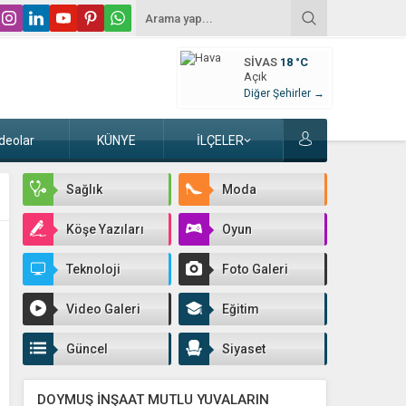
SIVAS
18 °C
Açık
Diğer Şehirler →
deolar
KÜNYE
İLÇELER
Sağlık
Moda
Köşe Yazıları
Oyun
Teknoloji
Foto Galeri
Video Galeri
Eğitim
Güncel
Siyaset
DOYMUŞ İNŞAAT MUTLU YUVALARIN