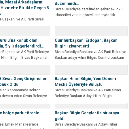
in, Mesai Arkadaşlarını
düzenlendi…
: Hizmette Birlikte Geçen 5
Sivas Belediyesi tarafından şehirdeki okul
ür
idarecileri ve din görevlilerine yönelik
e Başkanı ve AK Parti Sivas
Muhabbet Sofrası iftar programı
an Adayı Avukat Hilmi Bilgin,
düzenlendi....
erini...
urulu’na konuk olan
Cumhurbaşkanı Erdoğan, Başkan
n, 5 yılı değerlendirdi…
Bilgin’i ziyaret etti
e Başkanı ve AK Parti Belediye
Sivas Belediye Başkanı ve AK Parti Belediye
Hilmi Bilgin, Sivas Başkanlar
Başkan adayı Hilmi Bilgin, Cumhurbaşkanı
ve AK Parti...
B Sivas Genç Girişimciler
Başkan Hilmi Bilgin, Yeni Dönem
Konuk Oldu
Meclis Üyeleriyle Buluştu
aları kapsamında sektör
Sivas Belediye Başkanı ve AK Parti Sivas
a devam eden Sivas Belediye
Belediye Başkan Adayı Hilmi Bilgin,
 Parti Belediye Başkan...
önümüzdeki dönemde şehre...
 bölge parkı törenle
Başkan Bilgin Gençler ile bir araya
geldi
yesi Emek Mahallesi’nde
Sivas Belediye Başkanı ve Adayı Hilmi