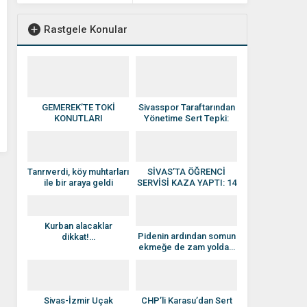
Rastgele Konular
GEMEREK’TE TOKİ
Sivasspor Taraftarından
KONUTLARI
Yönetime Sert Tepki:
YÜKSELİYOR: HEDEF
“İstifa Edin!”
2026 TESLİMİ
Tanrıverdi, köy muhtarları
SİVAS’TA ÖĞRENCİ
ile bir araya geldi
SERVİSİ KAZA YAPTI: 14
ÖĞRENCİ YARALANDI
Kurban alacaklar
Pidenin ardından somun
dikkat!…
ekmeğe de zam yolda…
Sivas-İzmir Uçak
CHP’li Karasu’dan Sert