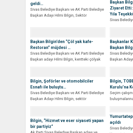
Başkan Bilg
geldi…
Ziyaret Etti
Sivas Belediye Başkanı ve AK Parti Belediye
Yıla Teşekk
Başkan Adayı Hilmi Bilgin, Sektör
Sivas Belediy
Buluşmaları kapsamında şehirdeki...
Belediye Başk
belediye biriml
Başkan Bilgin’den “Çöl yak kafe-
Başkanlar K
Restoran” müjdesi …
Başkan Bilgi
Sivas Belediye Başkanı ve AK Parti Belediye
Sivas Belediy
Başkan adayı Hilmi Bilgin, kentteki çölyak
Başkan Adayı 
hastaları ve...
Kurulu 59....
Bilgin, Şoförler ve otomobilciler
Bilgin, TOB
Esnafı ile buluştu…
Kurulu’na 
Sivas Belediye Başkanı ve AK Parti Belediye
Seçim çalışm
Başkan Adayı Hilmi Bilgin, sektör
buluşmaların
buluşmaları kapsamında Sivas...
Başkanı ve AK
Yumurtatepe
Bilgin, “Hizmet ve eser siyaseti yapan
açıldı
bir partiyiz”
Sivas Beledi
Ak Parti Sivas Belediye Başkan adayı ve